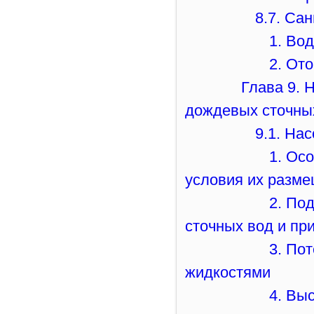
8.7. Са
1. Во
2. От
Глава 9. 
дождевых сточны
9.1. На
1. Ос
условия их разм
2. По
сточных вод и пр
3. По
жидкостями
4. Вы