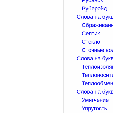
Рубанок
Руберойд
Слова на букв
Сбраживан
Септик
Стекло
Сточные во
Слова на букв
Теплоизоля
Теплоносит
Теплообмен
Слова на букв
Умягчение
Упругость