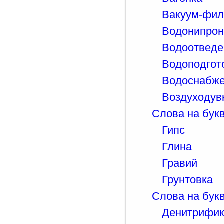
Вакуум-фил
Водонипрон
Водоотведе
Водоподгот
Водоснабж
Воздуходув
Слова на букв
Гипс
Глина
Гравий
Грунтовка
Слова на букв
Денитрифи