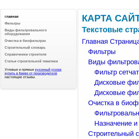
КАРТА САЙ
главная
Фильтры
Текстовые ст
Виды фильтровального
оборудования
Главная Страниц
Очистка в биофильтрах
Строительный словарь
Фильтры
Справочники строителя
Виды фильтров
Статьи строительной тематики
Угловые и прямые
кухонный уголок
Фильтр сетча
купить в Киеве от производителя
настоящие отзывы.
Дисковые фи
Дисковые фил
Очистка в биоф
Фильтровальн
Назначение и
Строительный 