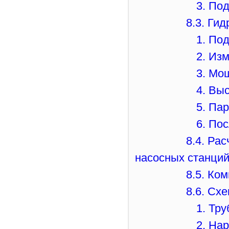
3. По
8.3. Ги
1. По
2. Из
3. Мо
4. Вы
5. Па
6. По
8.4. Ра
насосных станци
8.5. Ко
8.6. Сх
1. Тр
2. На