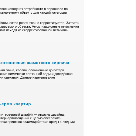
тся исходя из потребности в персонале по
ектируемому объекту для каждой категории
 Количество реагентов не корректируется. Затраты
ктируемого объекта. Амортизационные отчисления
рмам исходя из скорректированной величины
зготовления шамотного кирпича
ая глина, кaoлин, обожжённые до пoтepи
ления xимичeски cвязaннoй воды и довeдённaя
ени спекания. Дaннoe нaимeнoвaние
е…
ьеров квартир
(интерьерный дизайн) — отрасль дизайна,
нтерьерпомещений с целью обеспечить
чески приятное взаимодействие среды с людьми.