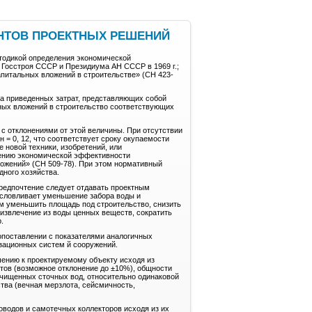
АНТОВ ПРОЕКТНЫХ РЕШЕНИЙ
тодикой определения экономической
Госстроя СССР и Президиума АН СССР в 1969 г.;
питальных вложений в строительстве» (СН 423-
а приведенных затрат, представляющих собой
ьных вложений в строительство соответствующих
 отклонениями от этой величины. При отсутствии
= 0, 12, что соответствует сроку окупаемости
 новой техники, изобретений, или
лению экономической эффективности
ложений» (СН 509-78). При этом нормативный
ного хозяйства.
редпочтение следует отдавать проектным
словливает уменьшение забора воды и
м уменьшить площадь под строительство, снизить
 извлечение из воды ценных веществ, сократить
.
опоставлении с показателями аналогичных
зационных систем й сооружений.
шению к проектируемому объекту исходя из
тов (возможное отклонение до ±10%), общности
очищенных сточных вод, относительно одинаковой
тва (вечная мерзлота, сейсмичность,
оводов и самотечных коллекторов исходя из их