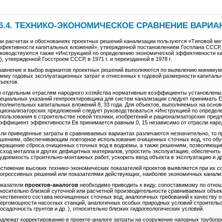
6.4. ТЕХНИКО-ЭКОНОМИЧЕСКОЕ СРАВНЕНИЕ ВАРИ
и расчетах и обоснованиях проектных решений канализации пользуются «Типовой ме
фективности капитальных вложений», утвержденной постановлением Госплана СССР, 
ководствуются также «Инструкцией по определению экономической эффективности ка
), утвержденной Госстроем СССР, в 1971 г. и переизданной в 1978 г.
авнение и выбор вариантов проектных решений выполняются по выявлению минимум
мму годовых эксплуатационных затрат и отнесенных к годовой размерности капитал
ъектов.
 отдельным отраслям народного хозяйства нормативные коэффициенты установлены с
ециальных указаний генпроектировщика для систем канализации следует принимать Ен 
полнительных капитальных вложений 8, 33 года. Для объектов, выполняемых на основе
ционализаторских предложений следует руководствоваться «Инструкцией по опреде
пользования в строительстве новой техники, изобретений и рационализаторских пред
эффициент эффективности Ев принимается равным 0, 15 независимо от отрасли народ
ли приведенные затраты в сравниваемых вариантах различаются незначительно, то п
шениям, обеспечивающим повторное использование очищенных сточных вод, что обу
кращение сброса очищенных сточных вод в водоемы, а также решениям, позволяющи
сход металла и других дефицитных материалов, упростить эксплуатацию, обеспечить
удоемкость строительно-монтажных работ, ускорить ввод объекта в эксплуатацию и др
стижение высоких технико-экономических показателей проектов выявляется при их с
огрессивных решений или показателями действующих, наиболее экономичных канали
оказатели
проектов-аналогов
необходимо приводить к виду, сопоставимому по отно
носительно близкой суточной или расчетной производительности сравниваемых объек
чественного состава неочищенных сточных вод, аналогичных требований к качеству 
ергомощности насосных станций, аналогичных особых природных условий строительс
осадочность грунтов и др. ), относительно близких гидрогеологических условий.
длежат корректированию в проекте-аналоге затраты на сооружение напорных трубопр