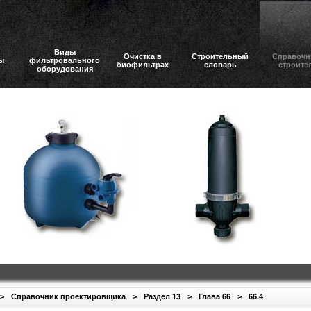
Виды
Очистка в
Строительный
Справочн
ы
фильтровального
биофильтрах
словарь
строите
оборудования
>
Справочник проектировщика
>
Раздел 13
>
Глава 66
>
66.4