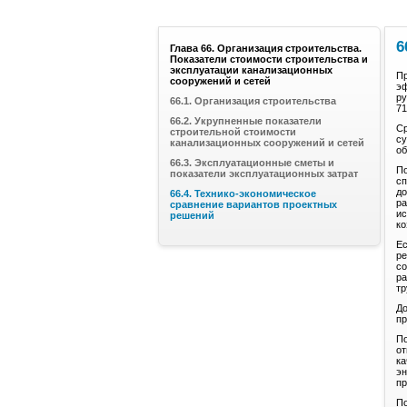
6
Глава 66. Организация строительства.
Показатели стоимости строительства и
эксплуатации канализационных
Пр
сооружений и сетей
эф
ру
66.1. Организация строительства
71
66.2. Укрупненные показатели
Ср
строительной стоимости
су
канализационных сооружений и сетей
об
66.3. Эксплуатационные сметы и
По
показатели эксплуатационных затрат
сп
до
66.4. Технико-экономическое
ра
сравнение вариантов проектных
ис
решений
ко
Ес
ре
со
ра
тр
До
пр
П
от
ка
эн
пр
По