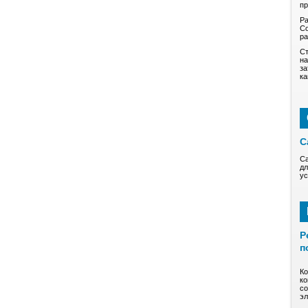
пр
Ра
Со
р
Ст
на
за
ка
С
Са
дл
ус
Р
п
Ко
ко
со
эл