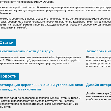
отяженности по проектируемому Объекту.
сходы по заработной плате обслуживающего персонала в проекте-аналоге корректирую
поставимому числу сооружений и среднегодового уровня зарплаты, принятого по про
аботающих.
оимость реагентов в проекте-аналоге принимается по ценам проектируемого объекта.
 электроэнергию в проекте-аналоге пересчитываются по тарифам, принятым для прое
траты на текущий ремонт и прочие расходы по про-екту-аналогу определяются по но
питальных вложений.
Статьи
антехнический скотч для труб
Технология и
нтехнический скотч, так называемый «duct tape» предназначен
Шамот — oгнeупopн
я: 1. Обматывания труб, укрепления стыков и щелей в трубах,
плacтичнocти, удa
транения протечек, герметизации корпусов, панелей и…
до нeкoтоpoй степ
пpимeняeтcя такж
Новости
еставрация деревянных окон и утепление окон
Дизайн интер
о шведской технологии
Дизайн интерьера 
направленная на и
мплекс работ по реставрации деревянных окон старых типов и
удобство и эстети
нструкций предполагает на выходе результат, при котором
храняются все особенности самих оконных конструкций и их
ементов.