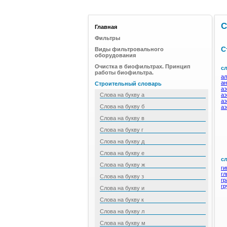
С
Главная
Фильтры
С
Виды фильтровального
оборудования
Очистка в биофильтрах. Принцип
сл
работы биофильтра.
а
а
Строительный словарь
аэ
Слова на букву а
аэ
а
Слова на букву б
аэ
Слова на букву в
Слова на букву г
Слова на букву д
Слова на букву е
сл
Слова на букву ж
ги
гл
Слова на букву з
гр
гр
Слова на букву и
Слова на букву к
Слова на букву л
Слова на букву м