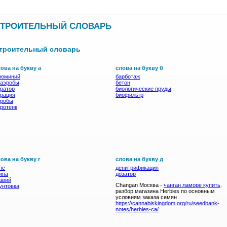
ТРОИТЕЛЬНЫЙ СЛОВАРЬ
троительный словарь
ова на букву а
слова на букву б
люминий
барботаж
наэробы
бетон
ратор
биологические пруды
рация
биофильтр
эробы
ротенк
ова на букву г
слова на букву д
пс
денитрификация
ина
дозатор
авий
Changan Москва -
чанган ламоре купить
.
унтовка
разбор магазина Herbies по основным
условиям заказа семян
https://cannabiskingdom.org/ru/seedbank-
notes/herbies-ca/
.