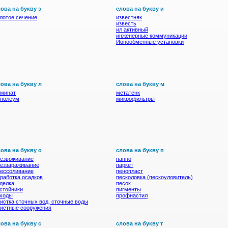
ова на букву з
слова на букву и
лотое сечение
известняк
известь
ил активный
инженерные коммуникации
Ионообменные установки
ова на букву л
слова на букву м
аминат
метатенк
инолеум
микрофильтры
ова на букву о
слова на букву п
езвоживание
панно
еззараживание
паркет
ессоливание
пенопласт
работка осадков
песколовка (пескоуловитель)
делка
песок
стойники
пигменты
тходы
профнастил
истка сточных вод, сточные воды
истные сооружения
ова на букву с
слова на букву т