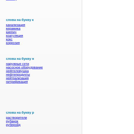
слова на букву к
канализация
керамика
кирпич
коагуляция
кокс
коррозия
слова на букву н
наружные сети
насосное оборудование
нефтеловушка
нефтепродукты
нейтрализация
нитрификация
слова на букву р
растворители
рубанок
руберойд