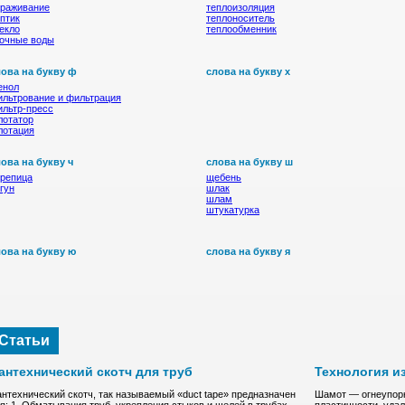
браживание
теплоизоляция
птик
теплоноситель
екло
теплообменник
очные воды
лова на букву ф
слова на букву х
енол
льтрование и фильтрация
льтр-пресс
лотатор
лотация
ова на букву ч
слова на букву ш
репица
щебень
гун
шлак
шлам
штукатурка
ова на букву ю
слова на букву я
Статьи
антехнический скотч для труб
Технология и
нтехнический скотч, так называемый «duct tape» предназначен
Шамот — oгнeупopн