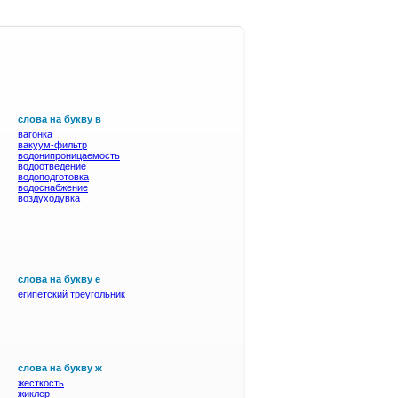
слова на букву в
вагонка
вакуум-фильтр
водонипроницаемость
водоотведение
водоподготовка
водоснабжение
воздуходувка
слова на букву е
египетский треугольник
слова на букву ж
жесткость
жиклер