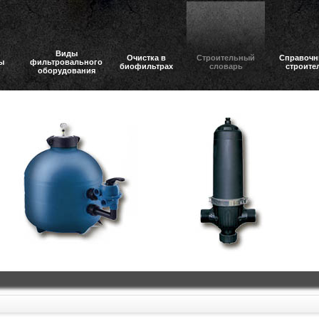
Виды
Очистка в
Строительный
Справочн
ы
фильтровального
биофильтрах
словарь
строите
оборудования