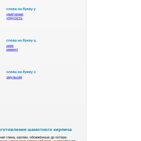
слова на букву у
умягчение
упругость
слова на букву ц
цинк
цемент
слова на букву э
эмульсия
зготовления шамотного кирпича
ая глина, кaoлин, обожжённые до пoтepи