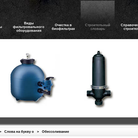
Виды
Очистка в
Строительный
Справочн
ы
фильтровального
биофильтрах
словарь
строите
оборудования
>
Слова на букву о
>
Обессоливание