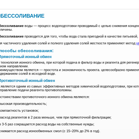
БЕССОЛИВАНИЕ
бессоливание
воды — процесс водоподготовки проводимый с целью снижения концент
личины.
бессоливание
проводится для того, чтобы вода стала пригодной в качестве питьевой
я частичного удаления солей и полного удаления солей жесткости применяют метод
у
пособы обессоливания:
 Прямоточный ионный обмен
технология ионного обмена, при которой подача в фильтр воды и реагента для реген
ном направлении.
еимуществом является — простота и экономичность проекта. целесообразно применя
держанием солей в исходной воде.
 Противоточный ионный обмен
является одним из самых эффективных методов химической водоподготовки, при кот
правление подачи реагента противоположны.
стоинствами противоточного ионного обмена являются:
высокая производительность;
компактность установок;
расход реагентов в 2 раза меньше, чем при прямоточной фильтрации;
в 3-5 раз сокращается расход воды на собственные нужды;
снижается расход ионообменных смол (с 15–20% до 2% в год).