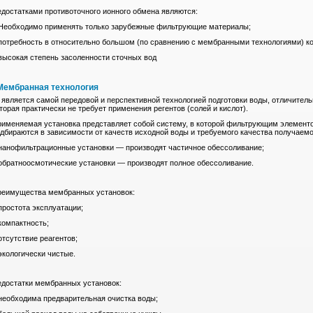
достатками противоточного ионного обмена являются:
Необходимо применять только зарубежные фильтрующие материалы;
потребность в относительно большом (по сравнению с мембранными технологиями) ко
высокая степень засоленности сточных вод
 Мембранная технология
является самой передовой и перспективной технологией подготовки воды, отличитель
торая практически не требует применения регентов (солей и кислот).
именяемая установка представляет собой систему, в которой фильтрующим элемент
дбираются в зависимости от качеств исходной воды и требуемого качества получаемо
нанофильтрационные установки — производят частичное обессоливание;
обратноосмотические установки — производят полное обессоливание.
реимущества мембранных установок:
простота эксплуатации;
компактность;
отсутствие реагентов;
экологически чистые.
достатки мембранных установок:
необходима предварительная очистка воды;