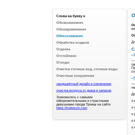
О
Слова на букву о
Обезвоживание
О
ве
Обеззараживание
О
Обессоливание
Дл
Обработка осадков
C
Отделка
•
Отстойники
— 
Отходы
од
Пр
Очистка сточных вод, сточные воды
со
Очистные сооружения
•
ландшафтный дизайн и озеленение
.
— 
на
очистка воздуха от дыма и запахов
.
До
Знакомьтесь с самыми
обворожительными и страстными
o 
девушками города Троицк на сайте
o 
https://troitsksm.com
.
o 
o 
o 