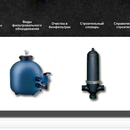
Виды
Очистка в
Строительный
Справочн
ы
фильтровального
биофильтрах
словарь
строите
оборудования