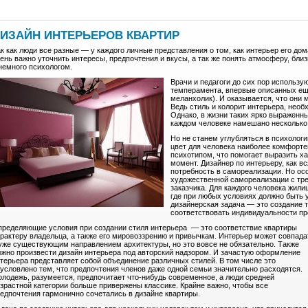
ИЗАЙН ИНТЕРЬЕРОВ КВАРТИР
к как люди все разные — у каждого личные представления о том, как интерьер его до
ень важно уточнить интересы, предпочтения и вкусы, а так же понять атмосферу, бли
немного психологом.
Врачи и педагоги до сих пор использ
темперамента, впервые описанных еще
меланхолик). И оказывается, что они 
Ведь стиль и колорит интерьера, необ
Однако, в жизни таких ярко выраженны
каждом человеке намешано несколько 
Но не станем углубляться в психологи
цвет для человека наиболее комфорте
психотипом, что помогает выразить х
момент. Дизайнер по интерьеру, как в
потребность в самореализации. Но ос
художественной самореализации с тре
заказчика. Для каждого человека жил
где при любых условиях должно быть 
дизайнерская задача — это создание 
соответствовать индивидуальности пр
ределяющие условия при создании стиля интерьера — это соответствие квартиры
рактеру владельца, а также его мировоззрению и привычкам. Интерьер может совпада
уже существующим направлением архитектуры, но это вовсе не обязательно. Также
жно произвести дизайн интерьера под авторский надзором. И зачастую оформление
терьера представляет собой объединение различных стилей. В том числе это
условлено тем, что предпочтения членов даже одной семьи значительно расходятся.
лодежь, разумеется, предпочитает что-нибудь современное, а люди средней
зрастной категории больше привержены классике. Крайне важно, чтобы все
едпочтения гармонично сочетались в дизайне квартиры.