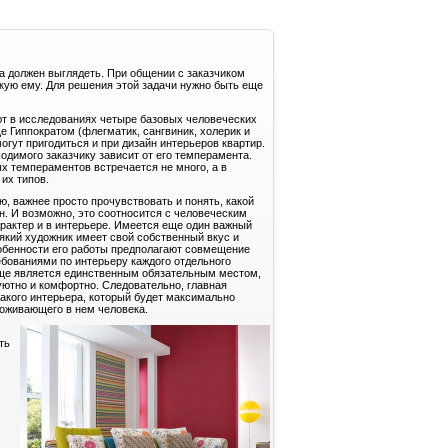
ма должен выглядеть. При общении с заказчиком
зкую ему. Для решения этой задачи нужно быть еще
уют в исследованиях четыре базовых человеческих
 Гиппократом (флегматик, сангвиник, холерик и
могут пригодиться и при дизайн интерьеров квартир.
ходимого заказчику зависит от его темперамента.
х темпераментов встречается не много, а в
их типов.
ю, важнее просто прочувствовать и понять, какой
н. И возможно, это соотносится с человеческим
арактер и в интерьере. Имеется еще один важный
сякий художник имеет свой собственный вкус и
обенности его работы предполагают совмещение
бованиями по интерьеру каждого отдельного
ище является единственным обязательным местом,
уютно и комфортно. Следовательно, главная
такого интерьера, который будет максимально
оживающего в нем человека.
ть