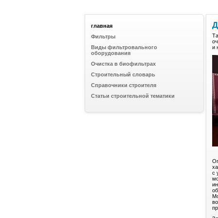
Д
главная
Та
Фильтры
оч
Виды фильтровального
и 
оборудования
Очистка в биофильтрах
Строительный словарь
Справочники строителя
Статьи строительной тематики
Оп
ха
с 
мо
ин
об
Мо
во
пр