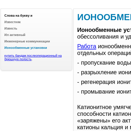
ИОНООБМЕ
Слова на букву и
Известняк
Известь
Ионообменные ус
Ил активный
обессоливания и уд
Инженерные коммуникации
Работа
ионообменны
Ионообменные установки
отдельных операци
купить бандаж послеоперационный на
брюшную полость
.
- пропускание воды
- разрыхление иони
- регенерация иони
- промывание иони
Катионитное умягч
способности катио
«заряжены» его ак
катионы кальция и 