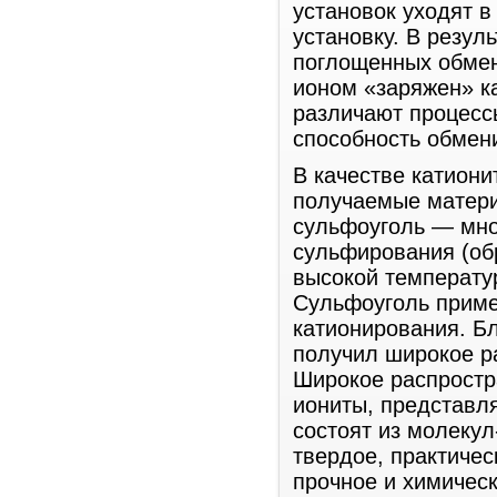
установок уходят в
установку. В резул
поглощенных обмен
ионом «заряжен» к
различают процессы
способность обмени
В качестве катиони
получаемые матери
сульфоуголь — мно
сульфирования (об
высокой температу
Сульфоуголь приме
катионирования. Бл
получил широкое р
Широкое распростр
иониты, представл
состоят из молекул
твердое, практиче
прочное и химическ