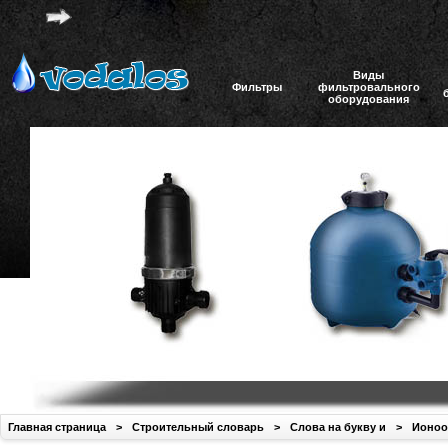
Виды
Фильтры
фильтровального
оборудования
Главная страница
>
Строительный словарь
>
Слова на букву и
>
Ионоо