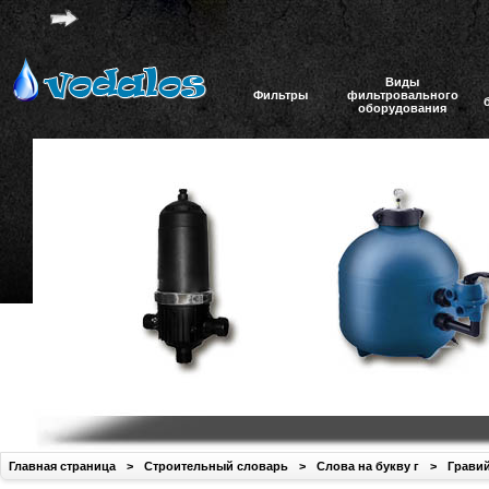
Виды
Фильтры
фильтровального
оборудования
Главная страница
>
Строительный словарь
>
Слова на букву г
>
Грави