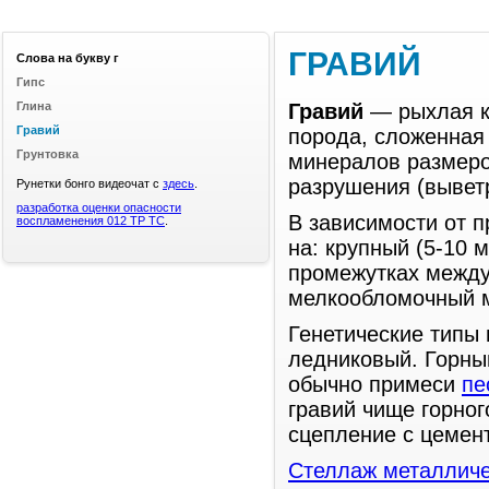
ГРАВИЙ
Слова на букву г
Гипс
Глина
Гравий
— рыхлая к
Гравий
порода, сложенная
Грунтовка
минералов размеро
разрушения (вывет
Рунетки бонго видеочат с
здесь
.
разработка оценки опасности
В зависимости от 
воспламенения 012 ТР ТС
.
на: крупный (5-10 м
промежутках между
мелкообломочный 
Генетические типы 
ледниковый. Горны
обычно примеси
пе
гравий чище горног
сцепление с цемен
Стеллаж металличе