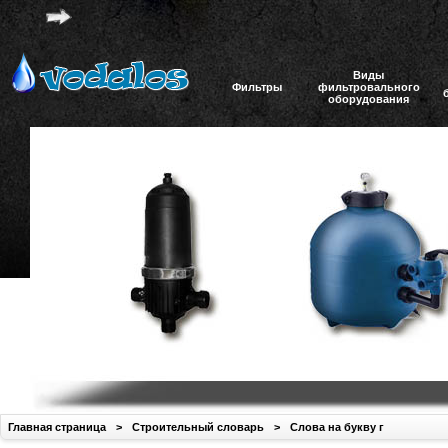
Виды
Фильтры
фильтровального
оборудования
Главная страница
>
Строительный словарь
>
Слова на букву г