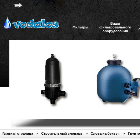
Виды
Фильтры
фильтровального
оборудования
Главная страница
>
Строительный словарь
>
Слова на букву г
>
Грунто