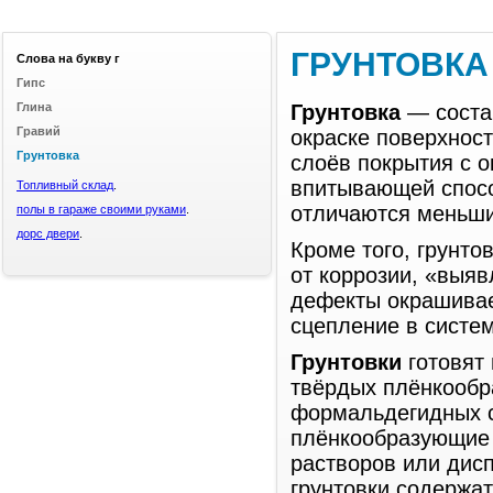
ГРУНТОВКА
Слова на букву г
Гипс
Глина
Грунтовка
— соста
Гравий
окраске поверхнос
Грунтовка
слоёв покрытия с 
впитывающей спосо
Топливный склад
.
отличаются меньши
полы в гараже своими руками
.
дорс двери
.
Кроме того, грунто
от коррозии, «выяв
дефекты окрашивае
сцепление в систе
Грунтовки
готовят 
твёрдых плёнкообр
формальдегидных с
плёнкообразующие 
растворов или дисп
грунтовки содержа