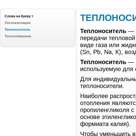
ТЕПЛОНОС
Слова на букву т
Теплоизоляция
Теплоноситель
Теплоноситель
— 
Теплообменник
передачи тепловой 
виде газа или жидк
(Sn, Pb, Na, К), во
Теплоноситель
— п
используемую для 
Для индивидуальны
теплоносители.
Наиболее распрос
отопления являютс
пропиленгликоля с
основе этиленглико
формиата калия).
Чтобы уменьшить в