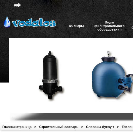
Виды
Фильтры
фильтровального
оборудования
Главная страница
>
Строительный словарь
>
Слова на букву т
>
Тепло