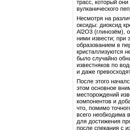
трасс, который они
вулканического пеп
Несмотря на различ
оксиды: диоксид кр
Al2O3 (глинозём),
ними извести; при 
образованием в пе
кристаллизуются н
было случайно обна
известняков по во
и даже превосходят
После этого начал
этом основное вни
месторождений изв
компонентов и доба
что, помимо точно
всего необходима в
для достижения про
после спекания с и