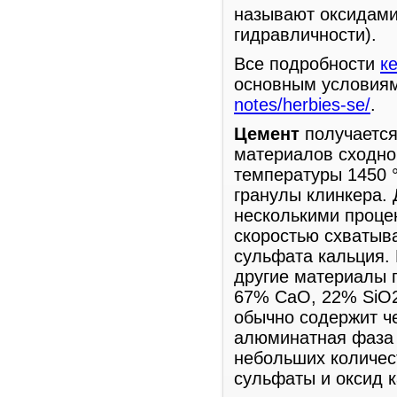
называют оксидами
гидравличности).
Все подробности
к
основным условиям
notes/herbies-se/
.
Цемент
получается
материалов сходног
температуры 1450 
гранулы клинкера.
несколькими проце
скоростью схватыв
сульфата кальция.
другие материалы 
67% СаО, 22% SiO2
обычно содержит ч
алюминатная фаза 
небольших количест
сульфаты и оксид к