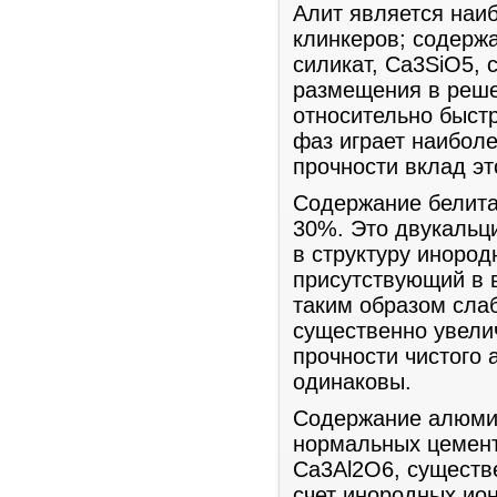
Алит является наи
клинкеров; содержа
силикат, Са3SiO5, 
размещения в решет
относительно быстр
фаз играет наиболе
прочности вклад э
Содержание белита
30%. Это двукальц
в структуру иноро
присутствующий в 
таким образом слаб
существенно увелич
прочности чистого 
одинаковы.
Содержание алюмин
нормальных цемент
Са3Al2O6, существе
счет инородных ион