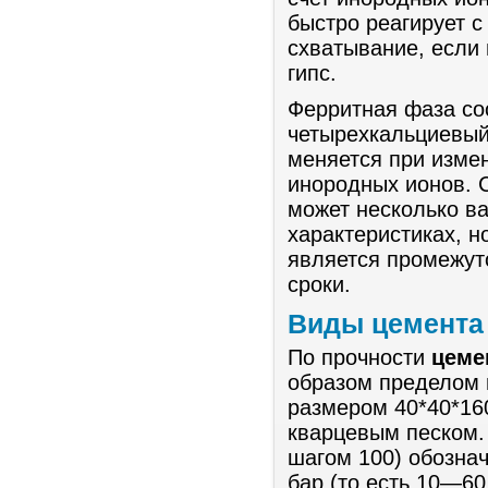
быстро реагирует с
схватывание, если
гипс.
Ферритная фаза со
четырехкальциевый
меняется при измен
инородных ионов. С
может несколько ва
характеристиках, н
является промежут
сроки.
Виды цемента
По прочности
цеме
образом пределом 
размером 40*40*160
кварцевым песком.
шагом 100) обозна
бар (то есть 10—60