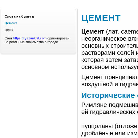
ЦЕМЕНТ
Слова на букву ц
Цемент
Цинк
Цемент
(лат. caem
неорганическое вяж
Сайт
https://ryazanlust.com
ориентирован
на реальные знакомства в городе.
основных строител
растворами солей 
которая затем затв
основном используе
Цемент принципиал
воздушной и гидрав
Исторические
Римляне подмешива
ей гидравлических 
пуццоланы (отложе
дроблёные или изм