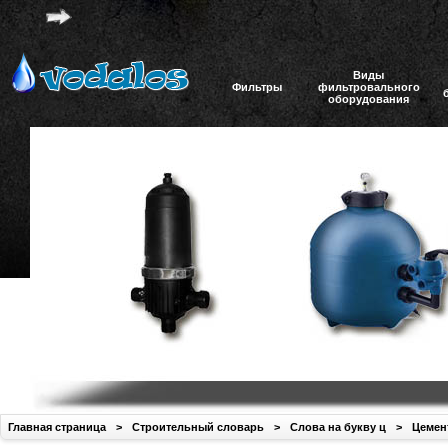
Виды
Фильтры
фильтровального
оборудования
Главная страница
>
Строительный словарь
>
Слова на букву ц
>
Цемен