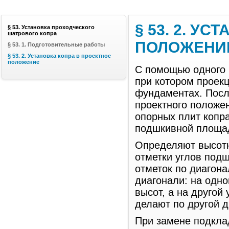
§ 53. 2. У
§ 53. Установка проходческого
шатрового копра
ПОЛОЖЕНИ
§ 53. 1. Подготовительные работы
§ 53. 2. Установка копра в проектное
положение
С помощью одного 
при котором проекц
фундаментах. Посл
проектного положен
опорных плит копра
подшкивной площа
Определяют высотн
отметки углов подш
отметок по диагон
диагонали: на одн
высот, а на другой
делают по другой д
При замене подклад