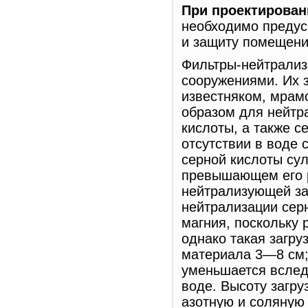
При проектирован
необходимо предус
и защиту помещени
Фильтры-нейтрали
сооружениями. Их 
известняком, мрам
образом для нейтр
кислоты, а также с
отсутствии в воде
серной кислоты су
превышающем его р
нейтрализующей за
нейтрализации серн
магния, поскольку
однако такая загру
материала 3—8 см; 
уменьшается вслед
воде. Высоту загру
азотную и соляную