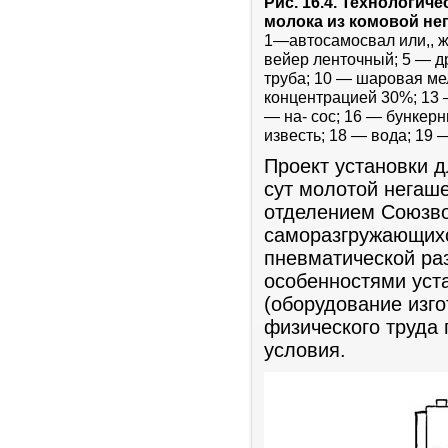
Рис. 16.4. Технологич
молока из комовой не
1—автосамосвал или,, ж
вейер ленточный; 5 — др
труба; 10 — шаровая ме
концентрацией 30%; 13 —
— на- сос; 16 — бункерн
известь; 18 — вода; 19 
Проект установки д
сут молотой негаше
отделением Союзво
саморазгружающихс
пневматической раз
особенностями уст
(оборудование изг
физического труда 
условия.