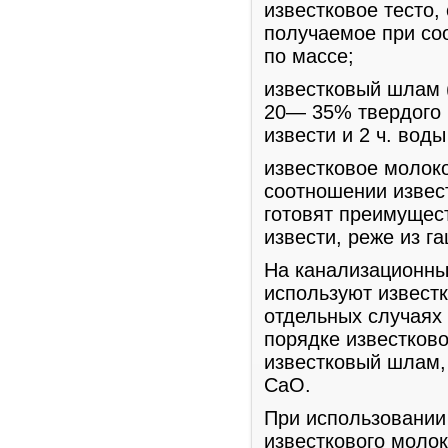
известковое тесто
получаемое при соо
по массе;
известковый шлам 
20— 35% твердого 
извести и 2 ч. воды
известковое молок
соотношении извест
готовят преимущес
извести, реже из г
На канализационны
используют извест
отдельных случаях
порядке известково
известковый шлам,
СаО.
При использовании
известкового молок