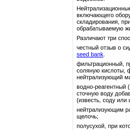
Нейтрализационные
включающего оборуд
складирования, при
обрабатываемую жи
Различают три спо
честный отзыв о си
seed bank
.
фильтрационный, п
соляную кислоты, 
нейтрализующий м
водно-реагентный (
сточную воду добав
(известь, соду или 
нейтрализующим ра
щелочь;
полусухой, при ко