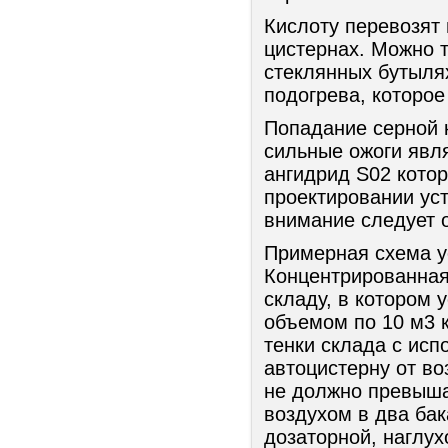
Кислоту перевозят
цистернах. Можно т
стеклянных бутыля
подогрева, которое
Попадание серной 
сильные ожоги явл
ангидрид S02 котор
проектировании уст
внимание следует о
Примерная схема у
Концентрированная 
складу, в котором 
объемом по 10 м3 
тенки склада с исп
автоцистерну от в
не должно превыша
воздухом в два ба
дозаторной, наглух