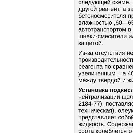
следующей схеме. 
другой реагент, а 
бетоносмесителя пр
влажностью ,60—65
автотранспортом в
шнеки-смесители и
защитой.
Из-за отсутствия н
производительность
реагента по сравн
увеличенным -на 4
между твердой и ж
Установка подкис
нейтрализации щел
2184-77), поставл
техническая), олеу
представляет собо
жидкость. Содержан
сорта колеблется о