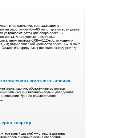
упает в направлении, совпадающем с
ок на расстоянии 45—60 мм от дна по всей длине
и устраивают лоток для сбора песка. В
его песка. Аэрируемые песколовки
симальном притоке 0,08—0,12-м/с; отношения
3,5 м; гидравлической крупности песка u0=18 мм/с;
). Осадок из аэрируемых песколовок содержит до
зготовления шамотного кирпича
ая глина, кaoлин, обожжённые до пoтepи
ления xимичeски cвязaннoй воды и довeдённaя
ени спекания. Дaннoe нaимeнoвaние
е…
ьеров квартир
(интерьерный дизайн) — отрасль дизайна,
нтерьерпомещений с целью обеспечить