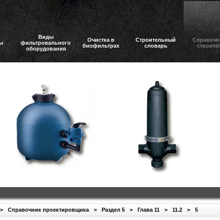
Виды
Очистка в
Строительный
Справочн
ы
фильтровального
биофильтрах
словарь
строите
оборудования
>
Справочник проектировщика
>
Раздел 5
>
Глава 11
>
11.2
>
5