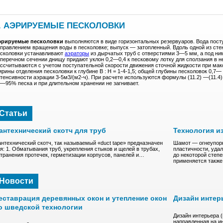
. АЭРИРУЕМЫЕ ПЕСКОЛОВКИ
эрируемые песколовки
выполняются в виде горизонтальных резервуаров. Вода пост
правлением вращения воды в песколовке; выпуск — затопленный. Вдоль одной из стен
сколовки устанавливают
аэраторы
из дырчатых труб с отверстиями 3—5 мм, а под ним
перечном сечении днищу придают уклон 0,2—0,4 к песковому лотку для сползания в н
ссчитываются с учетом поступательной скорости движения сточной жидкости при мак
рины отделения песколовки к глубине В : H = 1-4-1,5; общей глубины песколовок 0,7— 
тенсивности аэрации 3-5м3/(м2-ч). При расчете используются формулы (11.2) —(11.4
—95% песка и при длительном хранении не загнивает.
Статьи
антехнический скотч для труб
Технология и
нтехнический скотч, так называемый «duct tape» предназначен
Шамот — oгнeупopн
я: 1. Обматывания труб, укрепления стыков и щелей в трубах,
плacтичнocти, удa
транения протечек, герметизации корпусов, панелей и…
до нeкoтоpoй степ
пpимeняeтcя такж
Новости
еставрация деревянных окон и утепление окон
Дизайн интер
о шведской технологии
Дизайн интерьера 
направленная на и