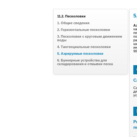
5
11.2. Песколовки
1. Общие сведения
А
на
2. Горизонтальные песколовки
пе
3. Песколовки с круговым движением
по
воды
ра
ши
4. Тангенциальные песколовки
ин
90
5. Аэрируемые песколовки
6. Бункерные устройства для
складирования и отмывки песка
С
Са
дл
ус
Р
п