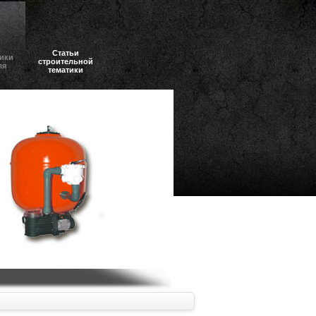
Статьи
ики
строительной
ля
тематики