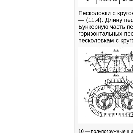
Песколовки с круг
— (11.4). Длину пе
Бункерную часть п
горизонтальных пес
песколовкам с кру
10 — полупогружные щит