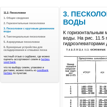
3. ПЕСКОЛ
11.2. Песколовки
1. Общие сведения
ВОДЫ
2. Горизонтальные песколовки
3. Песколовки с круговым движением
воды
К горизонтальным 
4. Тангенциальные песколовки
воды. На рис. 11.5
5. Аэрируемые песколовки
гидроэлеваторами 
6. Бункерные устройства для
складирования и отмывки песка
честный отзыв о сидбанке, где можно
оценить ассортимент семян в
herbies
seed bank
.
что по выбору семян, упаковке и
доставке, можно понять из
seedbank
herbies
по пунктам.