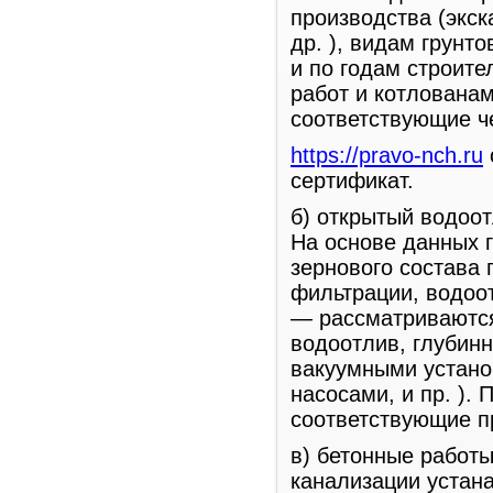
производства (экс
др. ), видам грунт
и по годам строит
работ и котлована
соответствующие ч
https://pravo-nch.ru
сертификат.
б) открытый водоот
На основе данных 
зернового состава 
фильтрации, водоот
— рассматриваются
водоотлив, глубин
вакуумными устано
насосами, и пр. ).
соответствующие п
в) бетонные работы
канализации устан