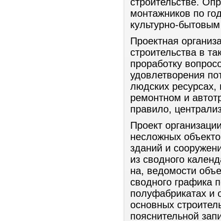
строительстве. Опр
монтажников по го
культурно-бытовым
Проектная организ
строительства в та
проработку вопрос
удовлетворения по
людских ресурсах,
ремонтном и автот
правило, централи
Проект организаци
несложных объекто
зданий и сооружен
из сводного календ
на, ведомости объ
сводного графика п
полуфабрикатах и 
основных строитель
пояснительной зап