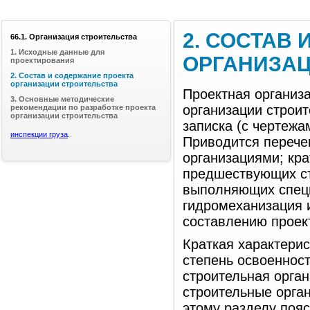
2. СОСТАВ
66.1. Организация строительства
1. Исходные данные для
ОРГАНИЗАЦ
проектирования
2. Состав и содержание проекта
организации строительства
Проектная организ
3. Основные методические
организации строи
рекомендации по разработке проекта
организации строительства
записка (с чертеж
инспекции груза
.
Приводится перече
организациями; кр
предшествующих ст
выполняющих специ
гидромеханизация и
составлению проект
Краткая характерис
степень освоеннос
строительная орга
строительные орга
этому разделу пояс