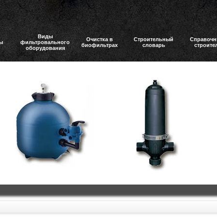
Виды
Очистка в
Строительный
Справочн
ы
фильтровального
биофильтрах
словарь
строите
оборудования