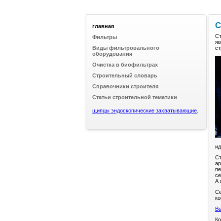
С
главная
Ст
Фильтры
яв
Виды фильтровального
ст
оборудования
Очистка в биофильтрах
Строительный словарь
Справочники строителя
Статьи строительной тематики
щипцы эндоскопические захватывающие
.
ид
Ст
ар
пе
се
А 
Се
ко
Вы
Ко