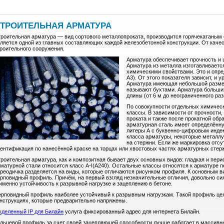
ТРОИТЕЛЬНАЯ АРМАТУРА
роительная арматура — вид сортового металлопроката, производится горячекатаным 
ляется одной из главных составляющих каждой железобетонной конструкции. От каче
роительного сооружения.
Арматура обеспечивает прочность и 
Арматура из металла изготавливаетс
химическими свойствами. Это и опред
A3). От этого показателя зависит, и 
Арматура имеющая небольшой размер 
называют бухтами. Арматура больших
длины (от 6 м до неограниченного раз
По совокупности отдельных химическ
классы. В зависимости от прочности,
проката и также после прокатной обр
арматурная сталь имеет определённу
литеры А с буквенно-цифровым индек
класса арматуры, некоторые металлу
на стержни. Если же маркировка отсу
ентификация по нанесённой краске на торцах или хвостовых частях арматурных стер
роительная арматура, как и композитная бывает двух основных видов: гладкая и пери
матурной стали относится класс А-I(А240). Остальные классы относятся к арматуре 
реодичка разделяется на виды, которые отличаются рисунком профиля. К основным в
рповидный профиль. Причём, на первый взгляд незначительные отличия, довольно си
именно устойчивость к разрывной нагрузке и зацеплению в бетоне.
рповидный профиль наиболее устойчивый к разрывным нагрузкам. Такой профиль це
нструкциях, которые предварительно напряжены.
деленный IP для Билайн
услуга фиксированный адрес для интернета Билайн.
льцевой профиль за счет своей зацепляющей способности лучше работает в массивн