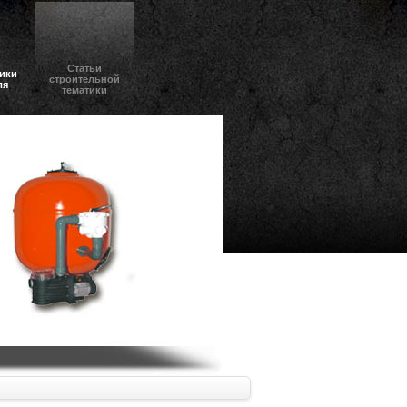
Статьи
ики
строительной
ля
тематики