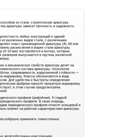
способом из стали. строительная арматура
ства арматуры зависит прочность и надежность
целостность любых конструкций и зданий.
я из различных видов стали, с различными
еляет класс произведенной арматуры (AI, AII или
уровень раскисления в марке стали арматуры.
(6-10 мм) поставляется в мотках, которые
 размеров выпускается в прутках различной
мера).
их и механических свойств арматуру делят на
 химического состава арматуры, технологии
аботки, свариваемости, коррозионной стойкости —
ю маркировку. Классы обозначаются в виде
сом. Для удобства и быстроты определения
ргические фабрики наносят прокатную маркировку
тствует, в этом случае предусмотрена
жней.
одического профиля (рифлёная). К гладкой
периодического профиля. В свою очередь,
идам периодического профиля относят кольцевой и
льно влияют на рабочие характеристики арматуры.
лесообразно применять тонкостенных
ых железобетонных конструкциях.