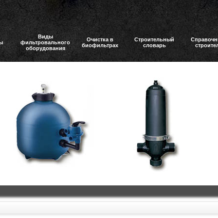
Виды
Очистка в
Строительный
Справочн
ы
фильтровального
биофильтрах
словарь
строите
оборудования