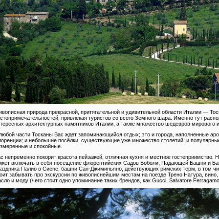
вописная природа прекрасной, притягательной и удивительной области Италии — То
стопримечательностей, привлекая туристов со всего Земного шара. Именно тут расп
тересных архитектурных памятников Италии, а также множество шедевров мирового и
любой части Тосканы Вас ждет запоминающийся отдых; это и города, наполненные аро
оренции; и небольшие посёлки, существующие уже множество столетий; и популярн
змеренные и спокойные.
с непременно покорит красота пейзажей, отличная кухня и местное гостеприимство.
жет включать в себя посещение флорентийских Садов Боболи, Падающей Башни и Бап
аздника Палио в Сиене, башни Сан-Джиминьяно, действующих римских терм, в том чис
оит забывать про экскурсии по живописнейшим местам на поезде Трено Натура, вино,
сло и моду (чего стоит одно упоминание таких брендов, как Gucci, Salvatore Ferragamo