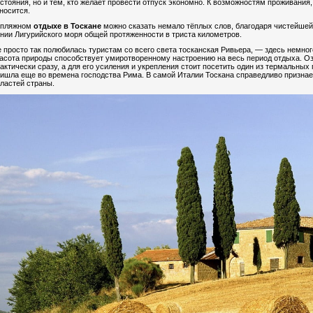
стояния, но и тем, кто желает провести отпуск экономно. К возможностям проживания,
носится.
 пляжном
отдыхе в Тоскане
можно сказать немало тёплых слов, благодаря чистейшей 
нии Лигурийского моря общей протяженности в триста километров.
 просто так полюбилась туристам со всего света тосканская Ривьера, — здесь немног
асота природы способствует умиротворенному настроению на весь период отдыха. О
актически сразу, а для его усиления и укрепления стоит посетить один из термальных
ишла еще во времена господства Рима. В самой Италии Тоскана справедливо признае
ластей страны.