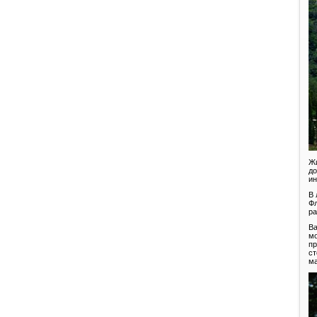
Жи
до
ин
В 
Фл
ра
Ва
мо
пр
ст
ма