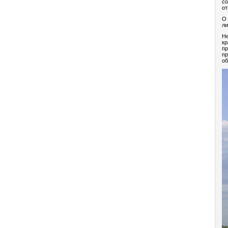
со
от
О
ли
Не
кр
пр
пр
об