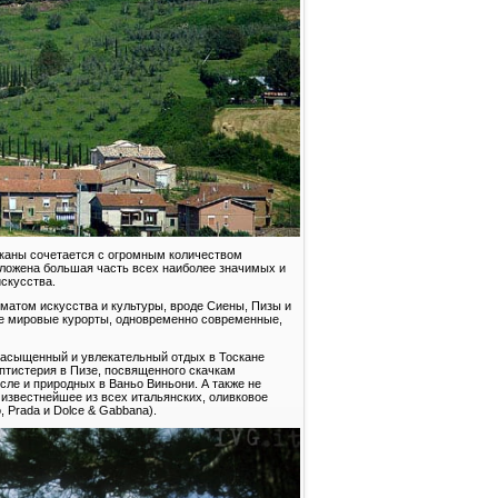
сканы сочетается с огромным количеством
оложена большая часть всех наиболее значимых и
скусства.
матом искусства и культуры, вроде Сиены, Пизы и
ые мировые курорты, одновременно современные,
 Насыщенный и увлекательный отдых в Тоскане
тистерия в Пизе, посвященного скачкам
ле и природных в Ваньо Виньони. А также не
 известнейшее из всех итальянских, оливковое
, Prada и Dolce & Gabbana).