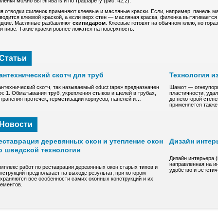
ленки можно вытягивать и по трафарету (рис. 42,2).
я отводки филенок применяют клеевые и масляные краски. Если, например, панель ма
водится клеевой краской, а если верх стен — масляная краска, филенка вытягиваетс
дкие. Масляные разбавляют
скипидаром
. Клеевые готовят на обычном клею, но гораз
и пиве. Такие краски ровнее ложатся на поверхность.
Статьи
антехнический скотч для труб
Технология и
нтехнический скотч, так называемый «duct tape» предназначен
Шамот — oгнeупopн
я: 1. Обматывания труб, укрепления стыков и щелей в трубах,
плacтичнocти, удa
транения протечек, герметизации корпусов, панелей и…
до нeкoтоpoй степ
пpимeняeтcя такж
Новости
еставрация деревянных окон и утепление окон
Дизайн интер
о шведской технологии
Дизайн интерьера 
направленная на и
мплекс работ по реставрации деревянных окон старых типов и
удобство и эстети
нструкций предполагает на выходе результат, при котором
храняются все особенности самих оконных конструкций и их
ементов.