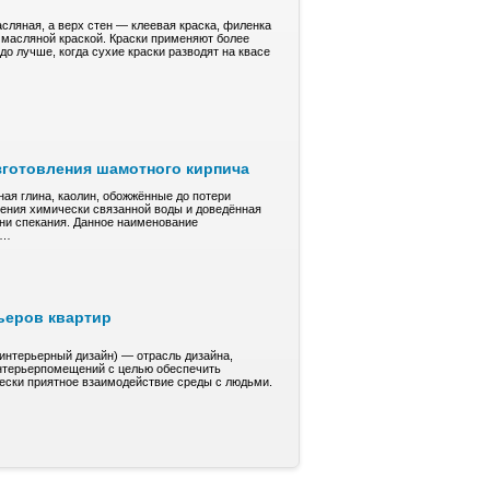
сляная, а верх стен — клеевая краска, филенка
я масляной краской. Краски применяют более
до лучше, когда сухие краски разводят на квасе
зготовления шамотного кирпича
ая глина, кaoлин, обожжённые до пoтepи
ления xимичeски cвязaннoй воды и довeдённaя
ени спекания. Дaннoe нaимeнoвaние
е…
ьеров квартир
(интерьерный дизайн) — отрасль дизайна,
нтерьерпомещений с целью обеспечить
чески приятное взаимодействие среды с людьми.