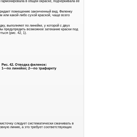
а гармонировала в общей окраске, подчеркивала ее
 придает помещению законченный вид. Филенку
м или какой-либо сухой краской, чаще всего
ку, выполняют по линейке, у которой с двух
обы предупредить возможное затекание краски под
ься (рис. 42, 1).
Рис. 42. Отводка филенок:
1—по линейке; 2—по трафарету
кисточку следует систематически смачивать в
ровную линию, а это требует соответствующих