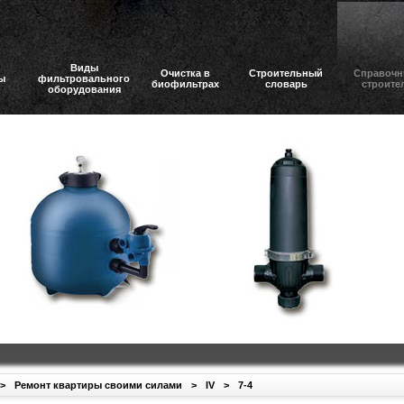
Виды
Очистка в
Строительный
Справочн
ы
фильтровального
биофильтрах
словарь
строите
оборудования
>
Ремонт квартиры своими силами
>
IV
>
7-4