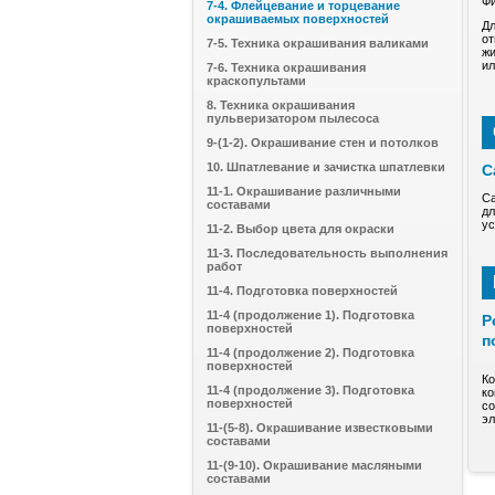
Фи
7-4. Флейцевание и торцевание
окрашиваемых поверхностей
Дл
от
7-5. Техника окрашивания валиками
жи
ил
7-6. Техника окрашивания
краскопультами
8. Техника окрашивания
пульверизатором пылесоса
9-(1-2). Окрашивание стен и потолков
10. Шпатлевание и зачистка шпатлевки
С
11-1. Окрашивание различными
Са
составами
дл
ус
11-2. Выбор цвета для окраски
11-3. Последовательность выполнения
работ
11-4. Подготовка поверхностей
11-4 (продолжение 1). Подготовка
Р
поверхностей
п
11-4 (продолжение 2). Подготовка
поверхностей
Ко
11-4 (продолжение 3). Подготовка
ко
поверхностей
со
эл
11-(5-8). Окрашивание известковыми
составами
11-(9-10). Окрашивание масляными
составами