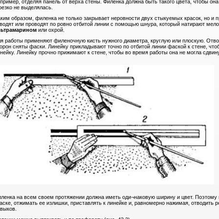
пример, отделяя панель от верха стены. Филенка должна быть такого цвета, чтобы он
резко не выделялась.
ким образом, филенка не только закрывает неровности двух стыкуемых красок, но и
водят или проводят по ровно отбитой линии с помощью шнура, который натирают мело
льтрамарином
или охрой.
я работы применяют филеночную кисть нужного диаметра, круглую или плоскую. Отвод
орон сняты фаски. Линейку прикладывают точно по отбитой линии фаской к стене, чт
нейку. Линейку прочно прижимают к стене, чтобы во время работы она не могла сдвинут
ленка на всем своем протяжении должна иметь оди¬наковую ширину и цвет. Поэтому 
аске, отжимать ее излишки, приставлять к линейке и, равномерно нажимая, отводить 
выков.