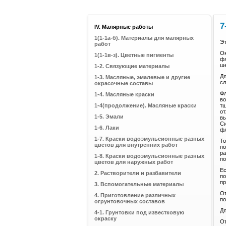
7
IV. Малярные работы
1(1-1а-б). Материалы для малярных
Эт
работ
Ок
1(1-1в-з). Цветные пигменты
фл
ше
1-2. Связующие материалы
Дл
1-3. Масляные, эмалевые и другие
сл
окрасочные составы
Фл
1-4. Масляные краски
во
1-4(продолжение). Масляные краски
тщ
от
1-5. Эмали
вы
Си
1-6. Лаки
фл
1-7. Краски водоэмульсионные разных
То
цветов для внутренних работ
по
ра
1-8. Краски водоэмульсионные разных
по
цветов для наружных работ
Ес
2. Растворители и разбавители
по
пр
3. Вспомогательные материалы
От
4. Приготовление различных
по
огрунтовочных составов
Дл
4-1. Грунтовки под известковую
окраску
От