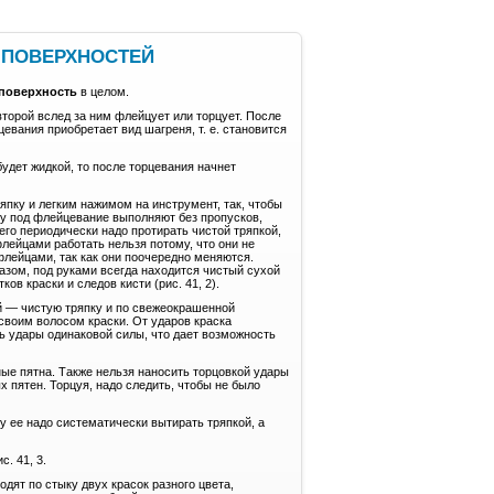
 ПОВЕРХНОСТЕЙ
поверхность
в целом.
торой вслед за ним флейцует или торцует. После
евания приобретает вид шагреня, т. е. становится
будет жидкой, то после торцевания начнет
япку и легким нажимом на инструмент, так, чтобы
ку под флейцевание выполняют без пропусков,
его периодически надо протирать чистой тряпкой,
флейцами работать нельзя потому, что они не
лейцами, так как они поочередно меняются.
зом, под руками всегда находится чистый сухой
в краски и следов кисти (рис. 41, 2).
ой — чистую тряпку и по свежеокрашенной
своим волосом краски. От ударов краска
ть удары одинаковой силы, что дает возможность
ные пятна. Также нельзя наносить торцовкой удары
х пятен. Торцуя, надо следить, чтобы не было
му ее надо систематически вытирать тряпкой, а
с. 41, 3.
дят по стыку двух красок разного цвета,