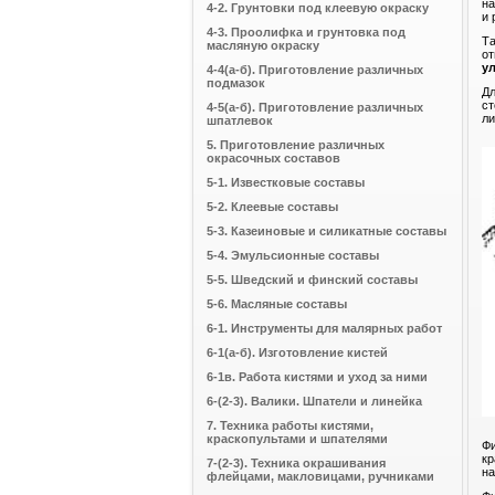
на
4-2. Грунтовки под клеевую окраску
и 
4-3. Проолифка и грунтовка под
Та
масляную окраску
от
у
4-4(а-б). Приготовление различных
подмазок
Дл
ст
4-5(а-б). Приготовление различных
ли
шпатлевок
5. Приготовление различных
окрасочных составов
5-1. Известковые составы
5-2. Клеевые составы
5-3. Казеиновые и силикатные составы
5-4. Эмульсионные составы
5-5. Шведский и финский составы
5-6. Масляные составы
6-1. Инструменты для малярных работ
6-1(а-б). Изготовление кистей
6-1в. Работа кистями и уход за ними
6-(2-3). Валики. Шпатели и линейка
7. Техника работы кистями,
краскопультами и шпателями
Фи
кр
7-(2-3). Техника окрашивания
на
флейцами, макловицами, ручниками