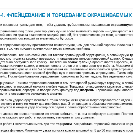
-4. ФЛЕЙЦЕВАНИЕ И ТОРЦЕВАНИЕ ОКРАШИВАЕМЫХ
и процессы нужны для того, чтобы удалить грубые полосы, выравнивая
окрашенную 
рашивание под флейц или торцовку лучше всего выполнять вдвоем — один красит, а в
ейцевания краска становится гладкой, ровной, без просвечивающих мест, а после торц
роховатой, состоящей из мельчайших бугорков.
я торцевания краску приготовляют немного гуще, чем для обычной окраски. Если она 
иваться, что придает поверхности весьма некрасивый вид.
ейцевание. Техника флейцевания такова: правой рукой берут флейц, а левой сухую тр
лос кисти слегка касался поверхности, сравнивают полосы нанесенной краски. Окрас
ательно растушевывая краску. Постепенно
волос флейца
пропитывается краской, и 
жимая излишки краски, и только после этого он опять пригоден для работы. Мокрыми 
равнивают краску, а как бы размазывают ее. Желательно пользоваться двумя-тремя ф
льно пропитавшиеся краской флейцы нужно хорошо промыть и просушить. Таким обра
ейц. После флейцевания окрашенные поверхности более гладкие, без отдельных сгустко
рцевание. Техника торцевания состоит в том, что правой рукой берут торцовку, а лев
верхности торцовкой наносят слабые удары. Торцовка только должна касаться слегка 
зравнивается, образуя на поверхности фактуру под
шагрень
. Торцовкой надо наноси
лучить совершенно одинаковую фактуру.
ли сила ударов будет меняться, то на поверхности краски могут образоваться отдель
 одному и тому же месту два или более раз. Это приводит к образованию всевозможны
опусков и каждый удар приходился рядом с ранее обработанной поверхностью.
 намокания волоса торцовки ею плохо работать, т. е. она не образует шагреня. Поэто
сле каждого дня работы промывать, вытирать и просушивать.
я работы желательно иметь две-три
торцовки
. Как работать торцовкой, показано на ри
водка филенок. Филенка — узкая полоска краски шириной от 5 до 30 мм, которую прово