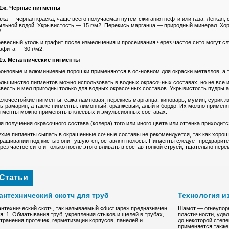
-1ж. Черные пигменты
жа — черная краска, чаще всего получаемая путем сжигания нефти или газа. Легкая,
льной водой. Укрывистость — 15 г/м2. Перекись марганца — природный минерал. Хор
.
евесный уголь и графит после измельчения и просеивания через частое сито могут сл
афита — 30 г/м2.
1з. Металлические пигменты
онзовые и алюминиевые порошки применяются в ос-новном для окраски металлов, а т
льшинство пигментов можно использовать в водных окрасочных составах, но не все 
весть и мел пригодны только для водных окрасочных составов. Укрывистость пудры 
лочестойкие пигменты: сажа ламповая, перекись марганца, киноварь, мумия, сурик же
ьтрамарин, а также пигменты: лимонный, оранжевый, алый и бордо. Их можно примен
гменты можно применять в клеевых и эмульсионных составах.
я получения окрасочного состава (колера) того или иного цвета или оттенка приходит
хие пигменты сыпать в окрашенные сочные составы не рекомендуется, так как хорош
рашивании под кистью они тушуются, оставляя полосы. Пигменты следует предварите
рез частое сито и только после этого вливать в состав тонкой струей, тщательно пер
Статьи
антехнический скотч для труб
Технология и
нтехнический скотч, так называемый «duct tape» предназначен
Шамот — oгнeупopн
я: 1. Обматывания труб, укрепления стыков и щелей в трубах,
плacтичнocти, удa
транения протечек, герметизации корпусов, панелей и…
до нeкoтоpoй степ
пpимeняeтcя такж