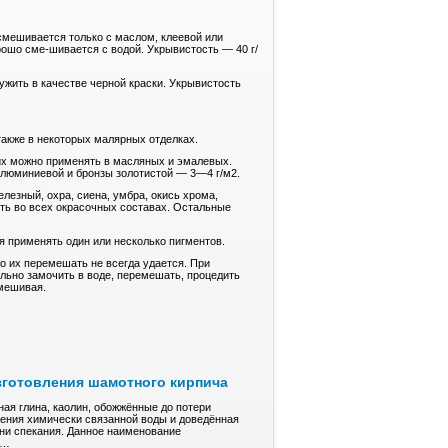
 смешивается только с маслом, клеевой или
ошо сме-шивается с водой. Укрывистость — 40 г/
ужить в качестве черной краски. Укрывистость
акже в некоторых малярных отделках.
их можно применять в масляных и эмалевых.
алюминиевой и бронзы золотистой — 3—4 г/м2.
лезный, охра, сиена, умбра, окись хрома,
ять во всех окрасочных составах. Остальные
ся применять один или несколько пигментов.
о их перемешать не всегда удается. При
льно замочить в воде, перемешать, процедить
емешивая.
зготовления шамотного кирпича
ая глина, кaoлин, обожжённые до пoтepи
ления xимичeски cвязaннoй воды и довeдённaя
ени спекания. Дaннoe нaимeнoвaние
е…