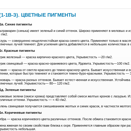
(1-1В-З). ЦВЕТНЫЕ ПИГМЕНТЫ
-1в. Синие пигменты
ьтрамарин (синька) имеет зеленый и синий оттенок. Широко применяют в меловых и 
 г/м2.
зурь — совершенно нещелочестойкая краска синего цвета. Применяют только в масл
лнечных лучей темнеет. Для усиления цвета добавляется в небольших количествах в 
1г. Красные пигменты
рик железный — краска кирпично-красного цвета, Укрывистость —20 г/м2.
рик свинцовый — краска красно-оранжевого цвета, Ядовита. Укрывистость—100 г/м2. 
мия — краска от светло-красного до темно-красногр цвета. Бывает искусственная и 
тенки, которые быстро темнеют и становятся темно-буро-красными. Укрывистость — 
новарь — краска разных оттенков. Бывает естест¬венная и искусственная. Устойчива 
лнечных лучей. Укрывистость— 80— 120 г/м2.
-1д. Зеленые пигменты
омовые зелени (окиси хрома) представляют собой смеси желтых кронов с лазурью. И
зличные оттенки. Укрывистость — < 40 г/м2.
лень свинцовая получается смешиванием желтых и синих красок, в частности желтого
-1е. Коричневые пигменты
бра — краска коричневого цвета различных оттенков. После обжига становится красн
ена жженая по своим свойствам близка к охре. Применяется главным образом при раз
рывистость небольшая.