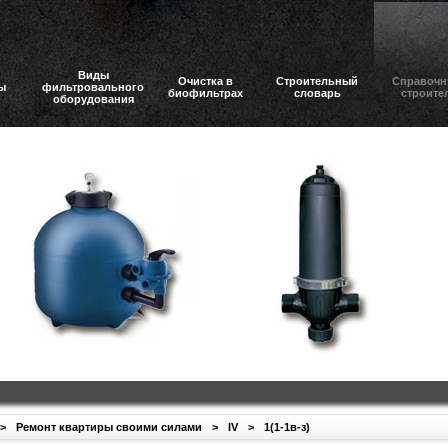
Виды
Очистка в
Строительный
Справочн
ы
фильтровального
биофильтрах
словарь
строите
оборудования
>
Ремонт квартиры своими силами
>
IV
>
1(1-1в-з)