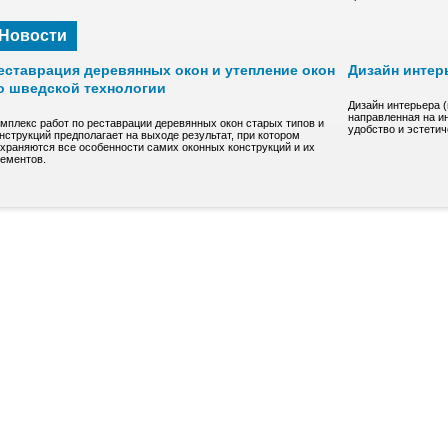
Новости
еставрация деревянных окон и утепление окон
Дизайн интер
о шведской технологии
Дизайн интерьера 
направленная на и
мплекс работ по реставрации деревянных окон старых типов и
удобство и эстети
нструкций предполагает на выходе результат, при котором
храняются все особенности самих оконных конструкций и их
ементов.