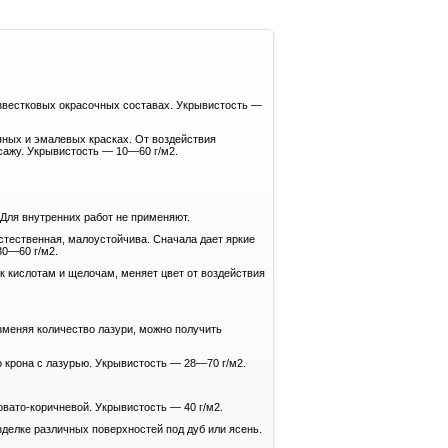
известковых окрасочных составах. Укрывистость —
яных и эмалевых красках. От воздействия
сажу. Укрывистость — 10—60 г/м2.
Для внутренних работ не применяют.
естественная, малоустойчива. Сначала дает яркие
30—60 г/м2.
к кислотам и щелочам, меняет цвет от воздействия
зменяя количество лазури, можно получить
 крона с лазурью. Укрывистость — 28—70 г/м2.
овато-коричневой. Укрывистость — 40 г/м2.
делке различных поверхностей под дуб или ясень.