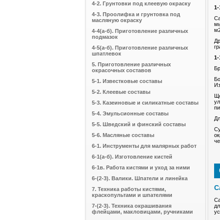
4-2. Грунтовки под клеевую окраску
1
4-3. Проолифка и грунтовка под
Са
масляную окраску
мы
м2
4-4(а-б). Приготовление различных
подмазок
Др
гр
4-5(а-б). Приготовление различных
шпатлевок
1-
5. Приготовление различных
Бр
окрасочных составов
Бо
5-1. Известковые составы
Из
5-2. Клеевые составы
Ще
ул
5-3. Казеиновые и силикатные составы
пи
5-4. Эмульсионные составы
Дл
5-5. Шведский и финский составы
Су
5-6. Масляные составы
ок
че
6-1. Инструменты для малярных работ
6-1(а-б). Изготовление кистей
6-1в. Работа кистями и уход за ними
6-(2-3). Валики. Шпатели и линейка
С
7. Техника работы кистями,
краскопультами и шпателями
Са
7-(2-3). Техника окрашивания
дл
флейцами, макловицами, ручниками
ус