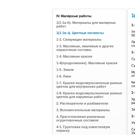
1
IV. Малярные работы
1(1-1а-б). Материалы для малярных
1
работ
Ул
1(1-1в-з). Цветные пигменты
50
1-2. Связующие материалы
Ла
со
1-3. Масляные, эмалевые и другие
окрасочные составы
1-
1-4. Масляные краски
Су
1-4(продолжение). Масляные краски
Су
1-5. Эмали
Му
от
1-6. Лаки
Ки
1-7. Краски водоэмульсионные разных
со
цветов для внутренних работ
1
1-8. Краски водоэмульсионные разных
цветов для наружных работ
Хр
ра
2. Растворители и разбавители
Зе
3. Вспомогательные материалы
1
4. Приготовление различных
огрунтовочных составов
Ум
4-1. Грунтовки под известковую
Си
окраску
Ук