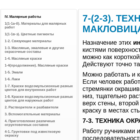
7-(2-3). Т
IV. Малярные работы
1(1-1а-б). Материалы для малярных
МАКЛОВИЦ
работ
1(1-1в-з). Цветные пигменты
1-2. Связующие материалы
Назначение этих
ин
1-3. Масляные, эмалевые и другие
кистями поверхнос
окрасочные составы
можно как короткой
1-4. Масляные краски
Действуют точно та
1-4(продолжение). Масляные краски
1-5. Эмали
Можно работать и к
1-6. Лаки
Если человек работ
1-7. Краски водоэмульсионные разных
стремянки окрашива
цветов для внутренних работ
низ, тщательно ра
1-8. Краски водоэмульсионные разных
цветов для наружных работ
верх стены, второй
2. Растворители и разбавители
краску в местах ст
3. Вспомогательные материалы
7-3. ТЕХНИКА О
4. Приготовление различных
огрунтовочных составов
Работу ручниками 
4-1. Грунтовки под известковую
окраску
последовательности