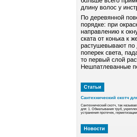
больше всего прим
длину волос у инс
По деревянной пов
порядке: при окрас
направлению к окн
ската от конька к 
растушевывают по 
поперек света, пад
то первый слой рас
Нешпатлеванные по
Статьи
Сантехнический скотч дл
Сантехнический скотч, так называе
для: 1. Обматывания труб, укрепле
устранения протечек, герметизаци
Новости