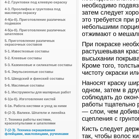
4-2. Грунтовки под клеевую окраску
необходимо подвяз
4-3. Проолифка и грунтовка под
затем следует хор
масляную окраску
это требуется при 
4-4(а-б). Приготовление различных
подмазок
небольшими порция
4-5(а-б). Приготовление различных
отжимают о мешалк
шпатлевок
5. Приготовление различных
При покраске необ
окрасочных составов
растушевывая краск
5-1. Известковые составы
высыхании покрыва
5-2. Клеевые составы
Кроме того, толсты
5-3. Казеиновые и силикатные составы
чистоту окраски ил
5-4. Эмульсионные составы
5-5. Шведский и финский составы
Наносят краску ши
5-6. Масляные составы
одном, затем в др
6-1. Инструменты для малярных работ
соблюдать до окон
6-1(а-б). Изготовление кистей
работы тщательно 
6-1в. Работа кистями и уход за ними
— слои, чем добив
6-(2-3). Валики. Шпатели и линейка
сцепления с грунто
7. Техника работы кистями,
краскопультами и шпателями
Кисть следует дер
7-(2-3). Техника окрашивания
флейцами, макловицами, ручниками
так, чтобы волос к