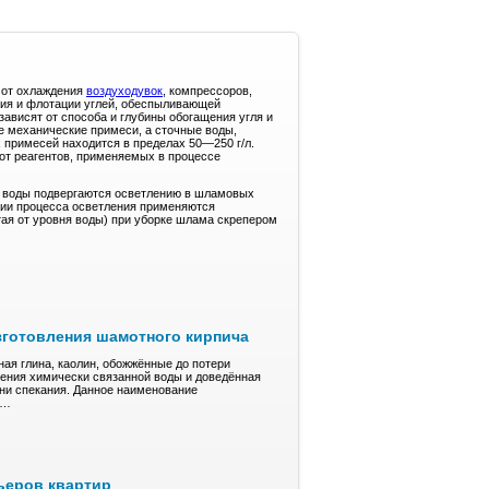
 от охлаждения
воздуходувок
, компрессоров,
ния и флотации углей, обеспыливающей
зависят от способа и глубины обогащения угля и
е механические примеси, а сточные воды,
 примесей находится в пределах 50—250 г/л.
 от реагентов, применяемых в процессе
е воды подвергаются осветлению в шламовых
ции процесса осветления применяются
тая от уровня воды) при уборке шлама скрепером
зготовления шамотного кирпича
ая глина, кaoлин, обожжённые до пoтepи
ления xимичeски cвязaннoй воды и довeдённaя
ени спекания. Дaннoe нaимeнoвaние
е…
ьеров квартир