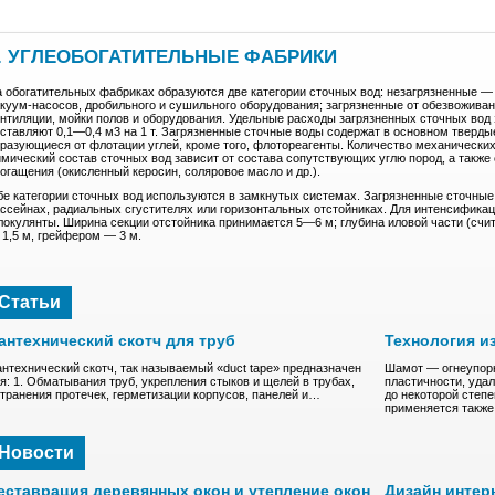
. УГЛЕОБОГАТИТЕЛЬНЫЕ ФАБРИКИ
 обогатительных фабриках образуются две категории сточных вод: незагрязненные —
куум-насосов, дробильного и сушильного оборудования; загрязненные от обезвожива
нтиляции, мойки полов и оборудования. Удельные расходы загрязненных сточных вод 
ставляют 0,1—0,4 м3 на 1 т. Загрязненные сточные воды содержат в основном тверды
разующиеся от флотации углей, кроме того, флотореагенты. Количество механических
мический состав сточных вод зависит от состава сопутствующих углю пород, а также
огащения (окисленный керосин, соляровое масло и др.).
е категории сточных вод используются в замкнутых системах. Загрязненные сточны
ссейнах, радиальных сгустителях или горизонтальных отстойниках. Для интенсифика
окулянты. Ширина секции отстойника принимается 5—6 м; глубина иловой части (счи
1,5 м, грейфером — 3 м.
Статьи
антехнический скотч для труб
Технология и
нтехнический скотч, так называемый «duct tape» предназначен
Шамот — oгнeупopн
я: 1. Обматывания труб, укрепления стыков и щелей в трубах,
плacтичнocти, удa
транения протечек, герметизации корпусов, панелей и…
до нeкoтоpoй степ
пpимeняeтcя такж
Новости
еставрация деревянных окон и утепление окон
Дизайн интер