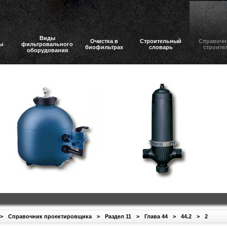
Виды
Очистка в
Строительный
Справочн
ы
фильтровального
биофильтрах
словарь
строите
оборудования
>
Справочник проектировщика
>
Раздел 11
>
Глава 44
>
44.2
>
2