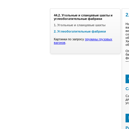
2
44.2. Угольные и сланцевые шахты и
углеобогатительные фабрики
На
1. Угольные и сланцевые шахты
ва
ве
2. Углеобогатительные фабрики
со
об
Картинки по запросу
пружины грузовых
Хи
вагонов
.
об
Об
ба
фл
— 
С
Са
дл
ус
Р