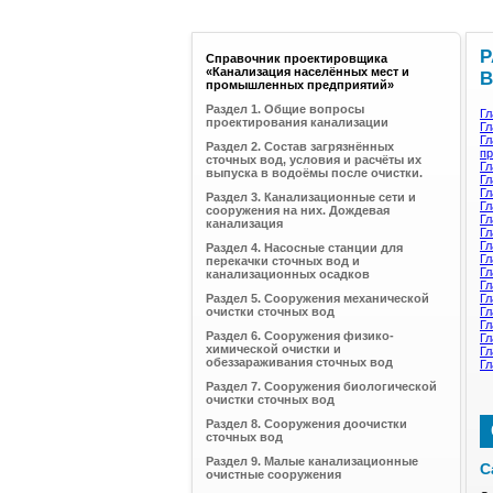
Р
Справочник проектировщика
«Канализация населённых мест и
В
промышленных предприятий»
Раздел 1. Общие вопросы
Гл
проектирования канализации
Гл
Гл
Раздел 2. Состав загрязнённых
пр
сточных вод, условия и расчёты их
Гл
выпуска в водоёмы после очистки.
Гл
Гл
Раздел 3. Канализационные сети и
Гл
сооружения на них. Дождевая
Гл
канализация
Гл
Гл
Раздел 4. Насосные станции для
Гл
перекачки сточных вод и
Гл
канализационных осадков
Гл
Раздел 5. Сооружения механической
Гл
очистки сточных вод
Гл
Гл
Раздел 6. Сооружения физико-
Гл
химической очистки и
Гл
обеззараживания сточных вод
Гл
Раздел 7. Сооружения биологической
очистки сточных вод
Раздел 8. Сооружения доочистки
сточных вод
Раздел 9. Малые канализационные
С
очистные сооружения