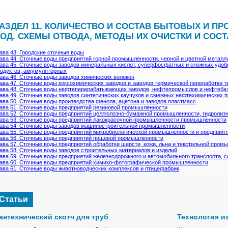
АЗДЕЛ 11. КОЛИЧЕСТВО И СОСТАВ БЫТОВЫХ И 
ОД. СХЕМЫ ОТВОДА, МЕТОДЫ ИХ ОЧИСТКИ И СОС
ава 43. Городские сточные воды
ава 44. Сточные воды предприятий горной промышленности, черной и цветной металл
ава 45. Сточные воды заводов минеральных кислот, суперфосфатных и сложных удо
одуктов, аккумуляторных
ава 46. Сточные воды заводов химических волокон
ава 47. Сточные воды коксохимических заводов и заводов термической переработки т
ава 48. Сточные воды нефтеперерабатывающих заводов, нефтепромыслов и нефтеба
ава 49. Сточные воды заводов синтетических каучуков и смежных нефтехимических 
ава 50. Сточные воды производства фенола, ацетона и заводов пластмасс
ава 51. Сточные воды предприятий резиновой промышленности
ава 52. Сточные воды предприятий целлюлозно-бумажной промышленности, гидролиз
ава 53. Сточные воды предприятий лакокрасочной промышленности промышленности
ава 54. Сточные воды заводов машиностроительной промышленности
ава 55. Сточные воды предприятий микробиологической промышленности и предприят
ава 56. Сточные воды предприятий пищевой промышленности
ава 57. Сточные воды предприятий обработки шерсти, кожи, льна и текстильной пром
ава 58. Сточные воды заводов строительных материалов и изделий
ава 59. Сточные воды предприятий железнодорожного и автомобильного транспорта, 
ава 60. Сточные воды предприятий химико-фотографической промышленности
ава 61. Сточные воды животноводческих комплексов и птицефабрик
Статьи
антехнический скотч для труб
Технология и