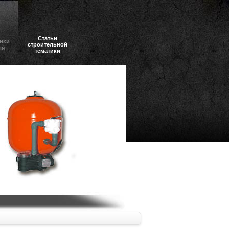
Статьи
ики
строительной
ля
тематики