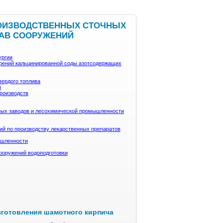
ПРОИЗВОДСТВЕННЫХ СТОЧНЫХ
ТАВ СООРУЖЕНИЙ
ургии
брений кальцинированной соды азотсодержащих
вердого топлива
з
производств
ных заводов и лесохимической промышленности
ий по производству лекарственных препаратов
ышленности
сооружений водоподготовки
зготовления шамотного кирпича