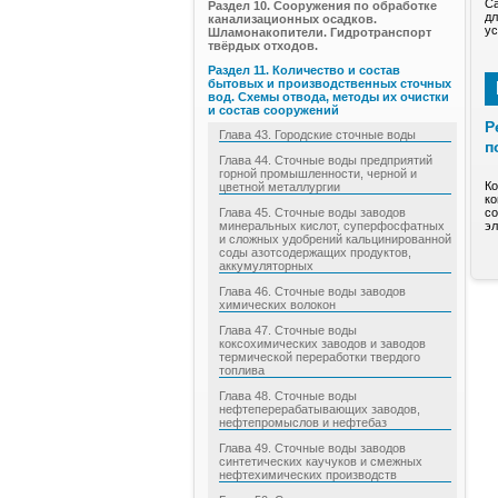
Са
Раздел 10. Сооружения по обработке
дл
канализационных осадков.
ус
Шламонакопители. Гидротранспорт
твёрдых отходов.
Раздел 11. Количество и состав
бытовых и производственных сточных
вод. Схемы отвода, методы их очистки
и состав сооружений
Р
Глава 43. Городские сточные воды
п
Глава 44. Сточные воды предприятий
горной промышленности, черной и
Ко
цветной металлургии
ко
Глава 45. Сточные воды заводов
со
минеральных кислот, суперфосфатных
эл
и сложных удобрений кальцинированной
соды азотсодержащих продуктов,
аккумуляторных
Глава 46. Сточные воды заводов
химических волокон
Глава 47. Сточные воды
коксохимических заводов и заводов
термической переработки твердого
топлива
Глава 48. Сточные воды
нефтеперерабатывающих заводов,
нефтепромыслов и нефтебаз
Глава 49. Сточные воды заводов
синтетических каучуков и смежных
нефтехимических производств