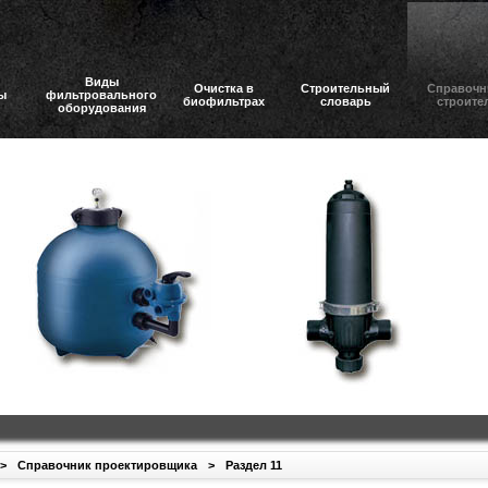
Виды
Очистка в
Строительный
Справочн
ы
фильтровального
биофильтрах
словарь
строите
оборудования
>
Справочник проектировщика
>
Раздел 11