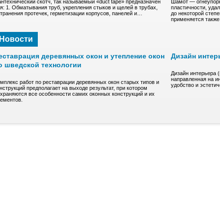
нтехнический скотч, так называемый «duct tape» предназначен
Шамот — oгнeупopн
я: 1. Обматывания труб, укрепления стыков и щелей в трубах,
плacтичнocти, удa
транения протечек, герметизации корпусов, панелей и…
до нeкoтоpoй степ
пpимeняeтcя такж
Новости
еставрация деревянных окон и утепление окон
Дизайн интер
о шведской технологии
Дизайн интерьера 
направленная на и
мплекс работ по реставрации деревянных окон старых типов и
удобство и эстети
нструкций предполагает на выходе результат, при котором
храняются все особенности самих оконных конструкций и их
ементов.