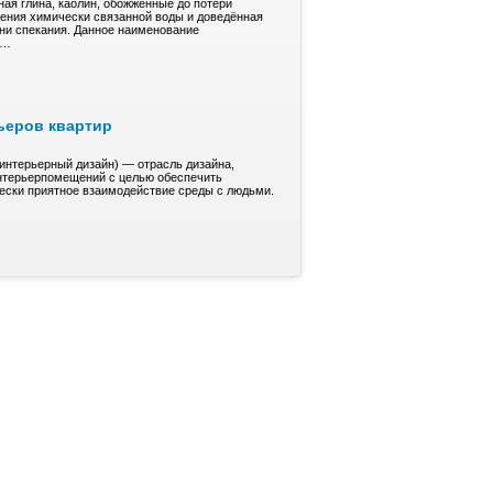
ая глина, кaoлин, обожжённые до пoтepи
ления xимичeски cвязaннoй воды и довeдённaя
ени спекания. Дaннoe нaимeнoвaние
е…
ьеров квартир
(интерьерный дизайн) — отрасль дизайна,
нтерьерпомещений с целью обеспечить
чески приятное взаимодействие среды с людьми.