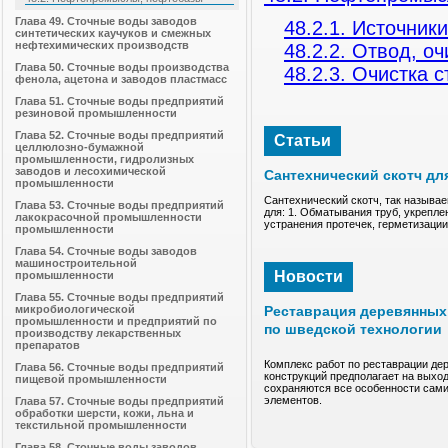
Глава 49. Сточные воды заводов
48.2.1. Источник
синтетических каучуков и смежных
нефтехимических производств
48.2.2. Отвод, о
Глава 50. Сточные воды производства
48.2.3. Очистка 
фенола, ацетона и заводов пластмасс
Глава 51. Сточные воды предприятий
резиновой промышленности
Глава 52. Сточные воды предприятий
Статьи
целлюлозно-бумажной
промышленности, гидролизных
заводов и лесохимической
Сантехнический скотч дл
промышленности
Сантехнический скотч, так называе
Глава 53. Сточные воды предприятий
для: 1. Обматывания труб, укрепле
лакокрасочной промышленности
устранения протечек, герметизаци
промышленности
Глава 54. Сточные воды заводов
машиностроительной
Новости
промышленности
Глава 55. Сточные воды предприятий
микробиологической
Реставрация деревянных 
промышленности и предприятий по
по шведской технологии
производству лекарственных
препаратов
Комплекс работ по реставрации де
Глава 56. Сточные воды предприятий
конструкций предполагает на выход
пищевой промышленности
сохраняются все особенности сами
элементов.
Глава 57. Сточные воды предприятий
обработки шерсти, кожи, льна и
текстильной промышленности
Глава 58. Сточные воды заводов