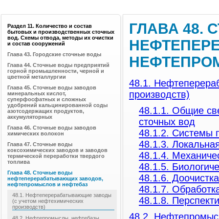
ГЛАВА 48.
Раздел 11. Количество и состав
бытовых и производственных сточных
вод. Схемы отвода, методы их очистки
НЕФТЕПЕР
и состав сооружений
Глава 43. Городские сточные воды
НЕФТЕПРО
Глава 44. Сточные воды предприятий
горной промышленности, черной и
цветной металлургии
48.1. Нефтеперера
Глава 45. Сточные воды заводов
производств)
минеральных кислот,
суперфосфатных и сложных
удобрений кальцинированной соды
48.1.1. Общие св
азотсодержащих продуктов,
аккумуляторных
сточных вод
Глава 46. Сточные воды заводов
48.1.2. Системы
химических волокон
48.1.3. Локальна
Глава 47. Сточные воды
коксохимических заводов и заводов
48.1.4. Механиче
термической переработки твердого
топлива
48.1.5. Биологич
Глава 48. Сточные воды
48.1.6. Доочистк
нефтеперерабатывающих заводов,
нефтепромыслов и нефтебаз
48.1.7. Обработ
48.1. Нефтеперерабатывающие заводы
48.1.8. Перспек
(с учетом нефтехимических
производств)
48.2. Нефтепромыс
48.2. Нефтепромыслы, нефтебазы