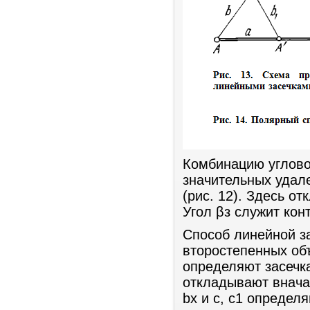
Комбинацию углово
значительных удале
(рис. 12). Здесь о
Угол βз служит кон
Способ линейной за
второстепенных объ
определяют засечка
откладывают вначал
bх и с, с1 определ