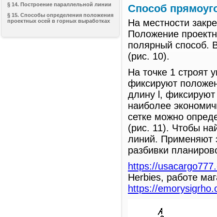
§ 14. Построение параллельной линии
Способ прямоуг
§ 15. Способы определения положения
На местности закре
проектных осей в горных выработках
Положение проектн
полярный способ. В
(рис. 10).
На точке 1 строят 
фиксируют положен
длину l, фиксируют
наиболее экономич
сетке можно опреде
(рис. 11). Чтобы н
линий. Применяют 
разбивки планирово
https://usacargo777
Herbies, работе ма
https://emorysigrho.