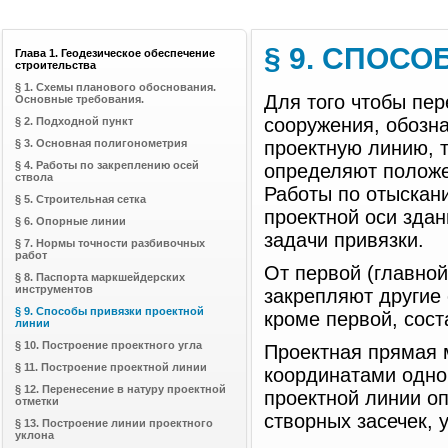
§ 9. СПОС
Глава 1. Геодезическое обеспечение
строительства
§ 1. Схемы планового обоснования.
Для того чтобы пер
Основные требования.
сооружения, обозна
§ 2. Подходной пункт
§ 3. Основная полигонометрия
проектную линию, т
§ 4. Работы по закреплению осей
определяют положен
ствола
Работы по отыскани
§ 5. Строительная сетка
проектной оси зда
§ 6. Опорные линии
задачи привязки.
§ 7. Нормы точности разбивочных
работ
От первой (главно
§ 8. Паспорта маркшейдерских
инструментов
закрепляют другие 
§ 9. Способы привязки проектной
кроме первой, сос
линии
§ 10. Построение проектного угла
Проектная прямая 
§ 11. Построение проектной линии
координатами одно
§ 12. Перенесение в натуру проектной
проектной линии о
отметки
створных засечек, у
§ 13. Построение линии проектного
уклона