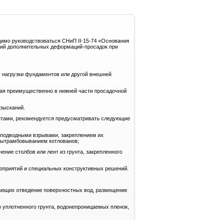
димо руководствоваться СНиП II-15-74 «Основания
ений дополнительных деформаций-просадок при
т нагрузки фундаментов или другой внешней
щая преимущественно в нижней части просадочной
изысканий.
унтами, рекомендуется предусматривать следующие
 подводными взрывами, закреплением их
вытрамбовыванием котлованов;
ние столбов или лент из грунта, закрепленного
оприятий и специальных конструктивных решений.
вающих отведение поверхностных вод, размещение
 уплотненного грунта, водонепроницаемых пленок,