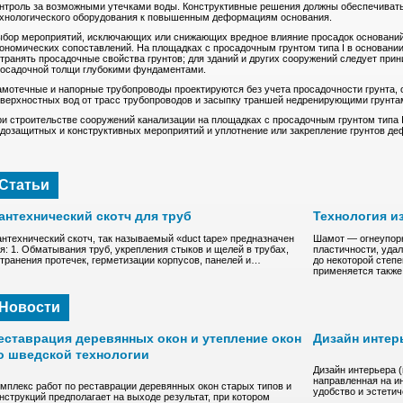
нтроль за возможными утечками воды. Конструктивные решения должны обеспечивать
хнологического оборудования к повышенным деформациям основания.
бор мероприятий, исключающих или снижающих вредное влияние просадок оснований,
ономических сопоставлений. На площадках с просадочным грунтом типа I в основани
транять просадочные свойства грунтов; для зданий и других сооружений следует при
осадочной толщи глубокими фундаментами.
мотечные и напорные трубопроводы проектируются без учета просадочности грунта, 
верхностных вод от трасс трубопроводов и засыпку траншей недренирующими грунта
и строительстве сооружений канализации на площадках с просадочным грунтом типа 
дозащитных и конструктивных мероприятий и уплотнение или закрепление грунтов д
Статьи
антехнический скотч для труб
Технология и
нтехнический скотч, так называемый «duct tape» предназначен
Шамот — oгнeупopн
я: 1. Обматывания труб, укрепления стыков и щелей в трубах,
плacтичнocти, удa
транения протечек, герметизации корпусов, панелей и…
до нeкoтоpoй степ
пpимeняeтcя такж
Новости
еставрация деревянных окон и утепление окон
Дизайн интер
о шведской технологии
Дизайн интерьера 
направленная на и
мплекс работ по реставрации деревянных окон старых типов и
удобство и эстети
нструкций предполагает на выходе результат, при котором