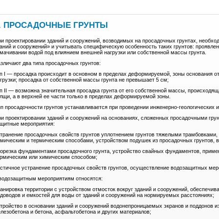
. ПРОСАДОЧНЫЕ ГРУНТЫ
и проектировании зданий и сооружений, возводимых на просадочных грунтах, необхо
аний и сооружений» и учитывать специфическую особенность таких грунтов: проявл
мачивании водой под влиянием внешней нагрузки или собственной массы грунта.
зличают два типа просадочных грунтов:
п I — просадка происходит в основном в пределах деформируемой, зоны основания о
грузки; просадка от собственной массы грунта не превышает 5 см;
п II — возможна значительная просадка грунта от его собственной массы, происходя
лщи, а в верхней ее части только в пределах деформируемой зоны.
п просадочности грунтов устанавливается при проведении инженерно-геологических 
и проектировании зданий и сооружений на основаниях, сложенных просадочными гр
щитные мероприятия:
транение просадочных свойств грунтов уплотнением грунтов тяжелыми трамбовками,
мическим и термическим способами, устройством подушек из просадочных грунтов, 
орезка фундаментами просадочного грунта, устройство свайных фундаментов, примене
рмическим или химическим способом;
стичное устранение просадочных свойств грунтов, осуществление водозащитных мер
водозащитным мероприятиям относятся:
анировка территории с устройством отмосток вокруг зданий и сооружений, обеспечи
доводов и емкостей для воды от зданий и сооружений на нормируемых расстояниях;
тройство в основании зданий и сооружений водонепроницаемых экранов и поддонов из
лезобетона и бетона, асфальтобетона и других материалов;