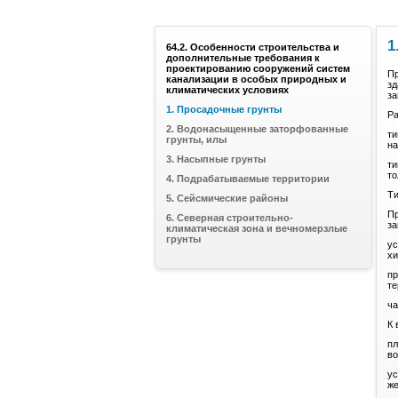
1
64.2. Особенности строительства и
дополнительные требования к
проектированию сооружений систем
Пр
канализации в особых природных и
зд
климатических условиях
за
1. Просадочные грунты
Ра
2. Водонасыщенные заторфованные
ти
грунты, илы
на
3. Насыпные грунты
ти
то
4. Подрабатываемые территории
Ти
5. Сейсмические районы
Пр
6. Северная строительно-
за
климатическая зона и вечномерзлые
грунты
ус
хи
пр
те
ча
К 
пл
во
ус
же