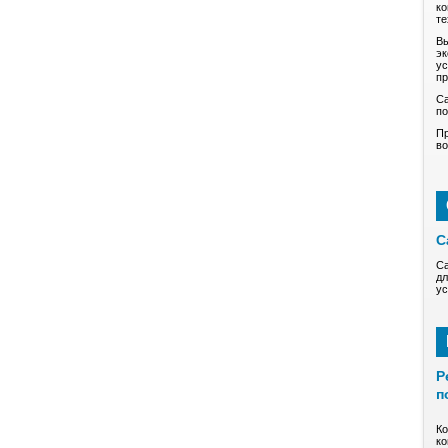
ко
те
Вы
эк
ус
пр
Са
по
Пр
во
С
Са
дл
ус
Р
п
Ко
ко