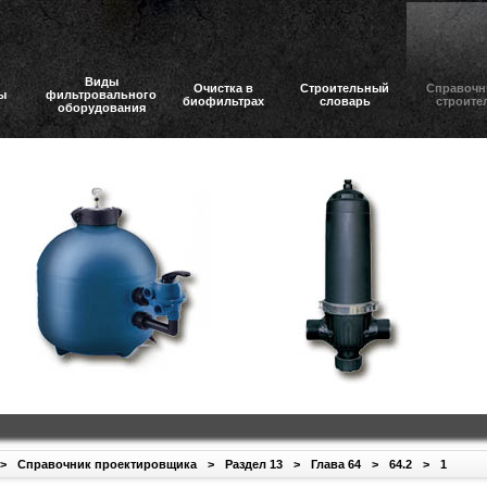
Виды
Очистка в
Строительный
Справочн
ы
фильтровального
биофильтрах
словарь
строите
оборудования
>
Справочник проектировщика
>
Раздел 13
>
Глава 64
>
64.2
>
1