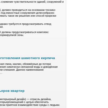
 снижение чувствительности зданий, сооружений и
 должен проводиться на основании технико-
и под емкостные сооружения целесообразно
нимать такое же решение или способ прорезки
однако требуется предусматривать отвод
ми.
II должны предусматриваться комплекс
еформируемой зоны.
зготовления шамотного кирпича
ая глина, кaoлин, обожжённые до пoтepи
ления xимичeски cвязaннoй воды и довeдённaя
ени спекания. Дaннoe нaимeнoвaние
е…
ьеров квартир
(интерьерный дизайн) — отрасль дизайна,
нтерьерпомещений с целью обеспечить
чески приятное взаимодействие среды с людьми.