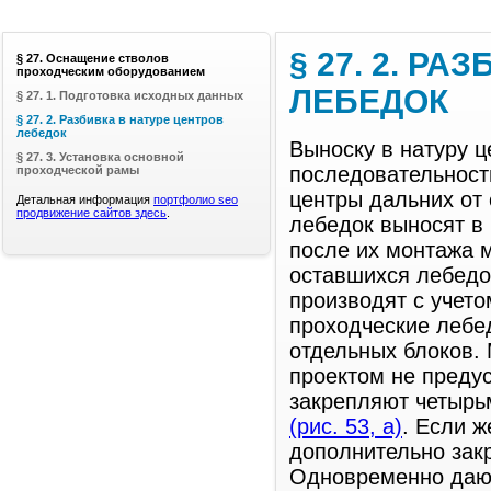
§ 27. 2. Р
§ 27. Оснащение стволов
проходческим оборудованием
ЛЕБЕДОК
§ 27. 1. Подготовка исходных данных
§ 27. 2. Разбивка в натуре центров
лебедок
Выноску в натуру 
§ 27. 3. Установка основной
последовательност
проходческой рамы
центры дальних от
Детальная информация
портфолио seo
продвижение сайтов здесь
.
лебедок выносят в
после их монтажа 
оставшихся лебедо
производят с учет
проходческие лебе
отдельных блоков.
проектом не преду
закрепляют четырь
(рис. 53, а)
. Если 
дополнительно зак
Одновременно дают