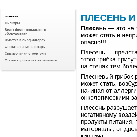
ПЛЕСЕНЬ И
главная
Фильтры
Плесень
— это не 
Виды фильтровального
оборудования
может стать и неп
Очистка в биофильтрах
опасно!!!
Строительный словарь
Плесень — предста
Справочники строителя
этого грибка прису
Статьи строительной тематики
на стенах тем боле
Плесневый грибок р
может стать, возбу
начиная от аллерги
онкологическими з
Плесень разрушает 
негативному возде
продукты питания, 
материалы, от дре
кирпича.