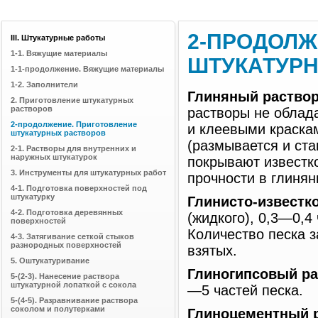
2-ПРОДОЛЖ
III. Штукатурные работы
1-1. Вяжущие материалы
ШТУКАТУРН
1-1-продолжение. Вяжущие материалы
1-2. Заполнители
Глиняный раство
2. Приготовление штукатурных
растворов
растворы не облад
2-продолжение. Приготовление
и клеевыми краска
штукатурных растворов
(размывается и ста
2-1. Растворы для внутренних и
наружных штукатурок
покрывают известк
3. Инструменты для штукатурных работ
прочности в глинян
4-1. Подготовка поверхностей под
штукатурку
Глинисто-известк
4-2. Подготовка деревянных
(жидкого), 0,3—0,4
поверхностей
Количество песка з
4-3. Затягивание сеткой стыков
разнородных поверхностей
взятых.
5. Оштукатуривание
Глиногипсовый ра
5-(2-3). Нанесение раствора
штукатурной лопаткой с сокола
—5 частей песка.
5-(4-5). Разравнивание раствора
соколом и полутерками
Глиноцементный 