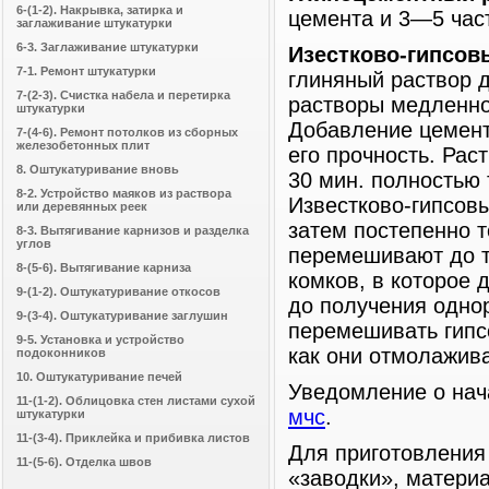
6-(1-2). Накрывка, затирка и
цемента и 3—5 част
заглаживание штукатурки
6-3. Заглаживание штукатурки
Изестково-гипсов
7-1. Ремонт штукатурки
глиняный раствор д
7-(2-3). Счистка набела и перетирка
растворы медленно
штукатурки
Добавление цемента
7-(4-6). Ремонт потолков из сборных
железобетонных плит
его прочность. Рас
8. Оштукатуривание вновь
30 мин. полностью
8-2. Устройство маяков из раствора
Известково-гипсовы
или деревянных реек
затем постепенно т
8-3. Вытягивание карнизов и разделка
углов
перемешивают до те
8-(5-6). Вытягивание карниза
комков, в которое
9-(1-2). Оштукатуривание откосов
до получения однор
9-(3-4). Оштукатуривание заглушин
перемешивать гипсо
9-5. Установка и устройство
как они отмолажива
подоконников
10. Оштукатуривание печей
Уведомление о нач
11-(1-2). Облицовка стен листами сухой
мчс
.
штукатурки
11-(3-4). Приклейка и прибивка листов
Для приготовления 
11-(5-6). Отделка швов
«заводки», матери