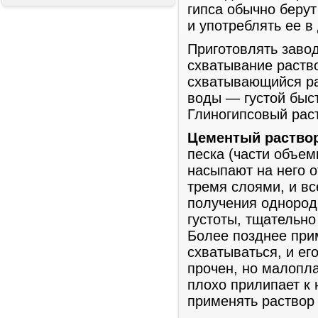
гипса обычно берут
и употреблять ее в
Приготовлять заво
схватывание раств
схватывающийся ра
воды — густой быс
Глиногипсовый раст
Цементый раство
песка (части объем
насыпают на него 
тремя слоями, и в
получения однород
густоты, тщательн
Более позднее прим
схватываться, и ег
прочен, но малопла
плохо прилипает к
применять раствор 