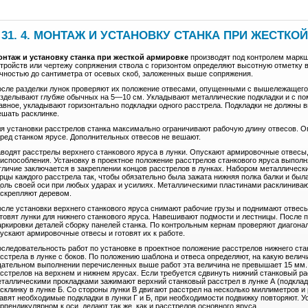
 31. 4. МОНТАЖ И УСТАНОВКУ СТАНКА ПРИ ЖЕСТКО
онтаж и установку станка при жесткой армировке
производят под контролем маркш
тройств или чертежу сопряжения ствола с горизонтом определяют высотную отметку в
чностью до сантиметра от осевых скоб, заложенных выше сопряжения.
сле разделки лунок проверяют их положение отвесами, опущенными с вышележащего 
зделывают глубже обычных на 5—10 см. Укладывают металлические подкладки и с по
авное, укладывают горизонтально подкладки одного расстрела. Подкладки не должны в
шать расклинке.
я установки расстрелов станка максимально ограничивают рабочую длину отвесов. О
ред станком ярусе. Дополнительных отвесов не вешают.
водят расстрелы верхнего станкового яруса в лунки. Опускают армировочные отвесы
испособления. Установку в проектное положение расстрелов станкового яруса выполня
личие заключается в закреплении концов расстрелов в лунках. Набором металлическ
рцы каждого расстрела так, чтобы обязательно была зажата нижняя полка балки и была
оль своей оси при любых ударах и усилиях. Металлическими пластинами расклиниваю
скрепляют деревом.
сле установки верхнего станкового яруса снимают рабочие грузы и поднимают отвес
товят лунки для нижнего станкового яруса. Навешивают подмости и лестницы. После 
ркировки деталей сборку панелей станка. По контрольным кернам проверяют диагона
ускают армировочные отвесы и готовят их к работе.
следовательность работ по установке в проектное положение расстрелов нижнего ст
сстрела в лунке с боков. По положению шаблона и отвеса определяют, на какую велич
ательном выполнении перечисленных выше работ эта величина не превышает 15 мм. 
сстрелов на верхнем и нижнем ярусах. Если требуется сдвинуть нижний станковый расс
таллическими прокладками зажимают верхний станковый расстрел в лунке А (подкла
склинку в лунке Б. Со стороны лунки В двигают расстрел на несколько миллиметров и
авят необходимые подкладки в лунки Г и Б, при необходимости подвижку повторяют. У
рпендикулярном к оси, делают так же, как и расстрелов основного яруса.