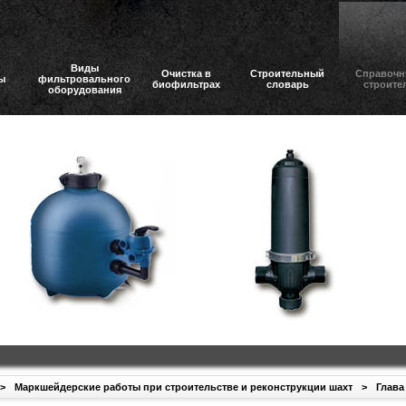
Виды
Очистка в
Строительный
Справочн
ы
фильтровального
биофильтрах
словарь
строите
оборудования
>
Маркшейдерские работы при строительстве и реконструкции шахт
>
Глава