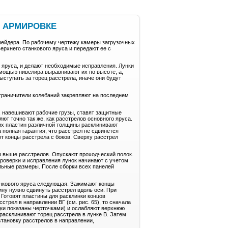
Й АРМИРОВКЕ
ейдера. По рабочему чертежу камеры загрузочных
ерхнего станкового яруса и передают ее с
яруса, и делают необходимые исправления. Лунки
мощью нивелира выравнивают их по высоте, а,
ыступать за торец расстрела, иначе они будут
граничители колебаний закрепляют на последнем
, навешивают рабочие грузы, ставят защитные
ют точно так же, как расстрелов основного яруса.
их пластин различной толщины расклинивают
 полная гарантия, что расстрел не сдвинется
т концы расстрела с боков. Сверху расстрел
ы выше расстрелов. Опускают проходческий полок.
проверки и исправления лунок начинают с учетом
льные размеры. После сборки всех панелей
анкового яруса следующая. Зажимают концы
ину нужно сдвинуть расстрел вдоль оси. При
Готовят пластины для расклинки концов
трел в направлении ВГ (см. рис. 65), то сначала
дки показаны черточками) и ослабляют верхнюю
 расклинивают торец расстрела в лунке В. Затем
становку расстрелов в направлении,