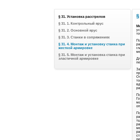
§
§ 31. Установка расстрелов
§ 31. 1. Контрольный ярус
М
ус
§ 31. 2. Основной ярус
то
§ 31. 3. Станки в сопряжениях
По
§ 31. 4. Монтаж и установку станка при
ра
жесткой армировке
гл
ме
§ 31. 5. Монтаж и установка станка при
эластичной армировке
Дл
пе
За
пр
От
то
вд
ра
По
Го
ма
оп
По
ра
тщ
ра
ме
ра
ст
пе