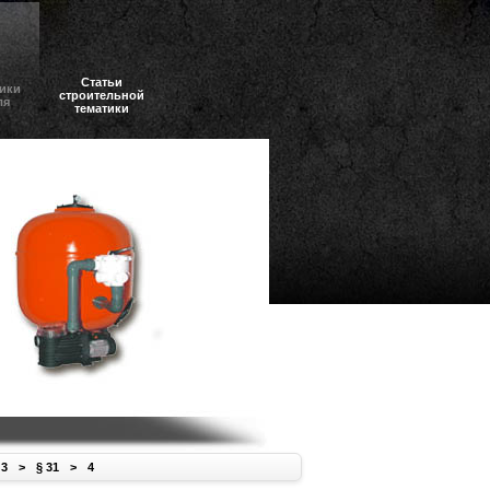
Статьи
ики
строительной
ля
тематики
 3
>
§ 31
>
4