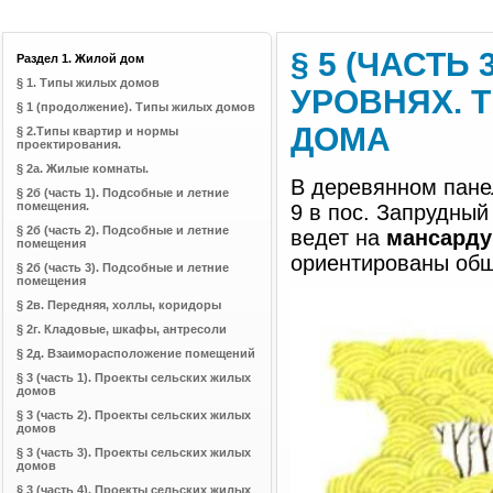
§ 5 (ЧАСТЬ
Раздел 1. Жилой дом
§ 1. Типы жилых домов
УРОВНЯХ. 
§ 1 (продолжение). Типы жилых домов
ДОМА
§ 2.Типы квартир и нормы
проектирования.
§ 2а. Жилые комнаты.
В деревянном пане
§ 2б (часть 1). Подсобные и летние
помещения.
9 в пос. Запрудный
§ 2б (часть 2). Подсобные и летние
ведет на
мансарду
помещения
ориентированы обща
§ 2б (часть 3). Подсобные и летние
помещения
§ 2в. Передняя, холлы, коридоры
§ 2г. Кладовые, шкафы, антресоли
§ 2д. Взаиморасположение помещений
§ 3 (часть 1). Проекты сельских жилых
домов
§ 3 (часть 2). Проекты сельских жилых
домов
§ 3 (часть 3). Проекты сельских жилых
домов
§ 3 (часть 4). Проекты сельских жилых