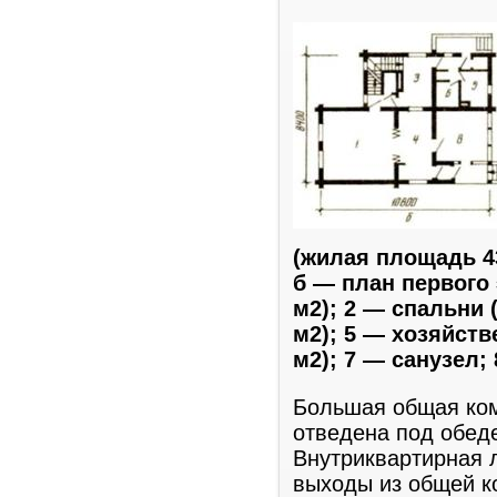
(жилая площадь 43
б — план первого
м2); 2 — спальни (
м2); 5 — хозяйств
м2); 7 — санузел;
Большая общая ком
отведена под обед
Внутриквартирная л
выходы из общей к