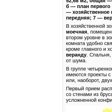
52,68 м2, общая — 
б — план первого 
— хозяйственное 
передняя; 7 — ве
В хозяйственной з
моечная
, помещен
втором уровне в з
комната удобно свя
кроме главного и х
веранду
. Спальня,
от шума.
В группе четырехко
имеются проекты с
или, наоборот, дву
Первый прием расп
со стенами из бруса
усложненной конфиг