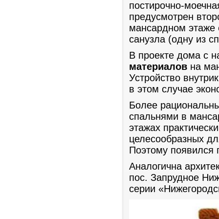
постирочно-моечна
предусмотрен второ
мансардном этаже 
санузла (одну из с
В проекте дома с 
материалов
на ман
Устройство внутри
в этом случае эко
Более рациональны
спальнями в манса
этажах практическ
целесообразных для
Поэтому появился п
Аналогична архитек
пос. Запрудное Ни
серии «Нижегородск