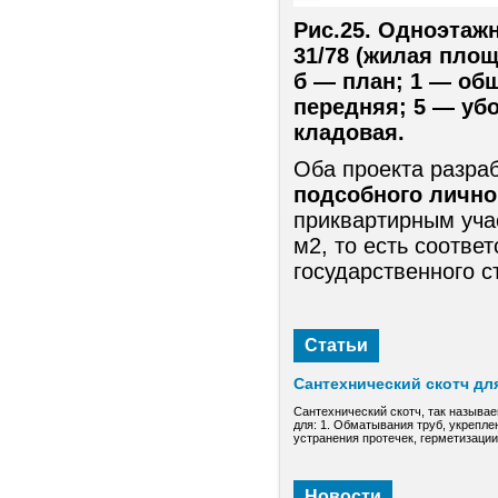
Рис.25. Одноэтаж
31/78 (жилая площ
б — план; 1 — общ
передняя; 5 — убо
кладовая.
Оба проекта разра
подсобного лично
приквартирным уча
м2, то есть соотве
государственного с
Статьи
Сантехнический скотч дл
Сантехнический скотч, так называе
для: 1. Обматывания труб, укрепле
устранения протечек, герметизаци
Новости