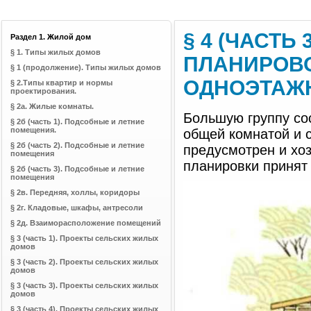
§ 4 (ЧАСТЬ 
Раздел 1. Жилой дом
§ 1. Типы жилых домов
ПЛАНИРОВО
§ 1 (продолжение). Типы жилых домов
ОДНОЭТАЖ
§ 2.Типы квартир и нормы
проектирования.
§ 2а. Жилые комнаты.
Большую группу со
§ 2б (часть 1). Подсобные и летние
помещения.
общей комнатой и 
§ 2б (часть 2). Подсобные и летние
предусмотрен и хо
помещения
планировки принят 
§ 2б (часть 3). Подсобные и летние
помещения
§ 2в. Передняя, холлы, коридоры
§ 2г. Кладовые, шкафы, антресоли
§ 2д. Взаиморасположение помещений
§ 3 (часть 1). Проекты сельских жилых
домов
§ 3 (часть 2). Проекты сельских жилых
домов
§ 3 (часть 3). Проекты сельских жилых
домов
§ 3 (часть 4). Проекты сельских жилых