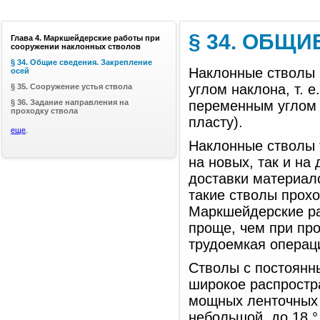
§ 34. ОБЩ
Глава 4. Маркшейдерские работы при
сооружении наклонных стволов
§ 34. Общие сведения. Закрепление
Наклонные стволы 
осей
углом наклона, т. 
§ 35. Сооружение устья ствола
§ 36. Задание направления на
переменным углом н
проходку ствола
пласту).
еще
.
Наклонные стволы 
на новых, так и на
доставки материал
такие стволы прох
Маркшейдерские ра
проще, чем при про
трудоемкая операц
Стволы с постоянн
широкое распростр
мощных ленточных
небольшой, до 18 °