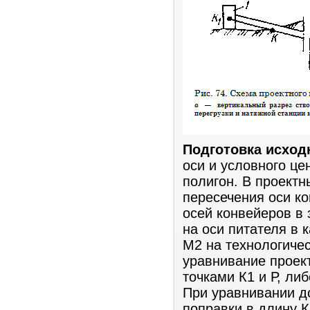
Подготовка исход
оси и условного це
полигон. В проектн
пересечения оси ко
осей конвейеров в 
на оси питателя в 
М2 на технологичес
уравнивание проек
точками К1 и Р, ли
При уравнивании д
поправки в длину К