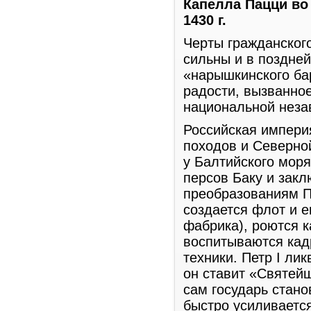
Капелла Пацци во
1430 г.
Черты гражданског
сильны и в поздне
«нарышкинского бар
радости, вызванно
национальной неза
Российская империя
походов и Северно
у Балтийского моря
персов Баку и зак
преобразованиям П
создается флот и 
фабрика), роются 
воспитываются кад
техники. Петр I ли
он ставит «Святей
сам государь стано
быстро усиливается