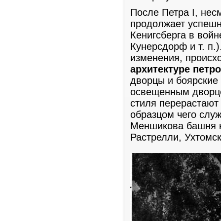
После Петра I, нес
продолжает успешн
Кенигсберга в войн
Кунерсдорф и т. п.
изменения, происх
архитектуре петр
дворцы и боярские
освещенным дворцо
стиля перерастают 
образцом чего служ
Меншикова башня н
Растрелли, Ухтомск