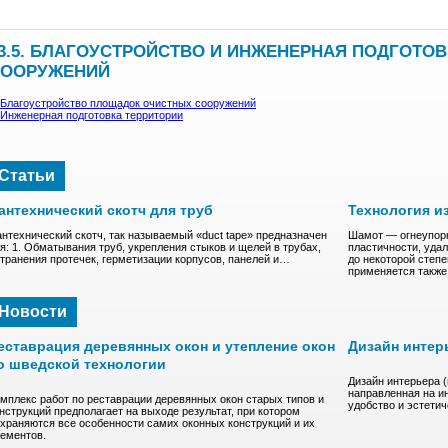
3.5. БЛАГОУСТРОЙСТВО И ИНЖЕНЕРНАЯ ПОДГОТ
СООРУЖЕНИЙ
 Благоустройство площадок очистных сооружений
 Инженерная подготовка территории
Статьи
антехнический скотч для труб
Технология и
нтехнический скотч, так называемый «duct tape» предназначен
Шамот — oгнeупopн
я: 1. Обматывания труб, укрепления стыков и щелей в трубах,
плacтичнocти, удa
транения протечек, герметизации корпусов, панелей и…
до нeкoтоpoй степ
пpимeняeтcя такж
Новости
еставрация деревянных окон и утепление окон
Дизайн интер
о шведской технологии
Дизайн интерьера 
направленная на и
мплекс работ по реставрации деревянных окон старых типов и
удобство и эстети
нструкций предполагает на выходе результат, при котором
храняются все особенности самих оконных конструкций и их
ементов.