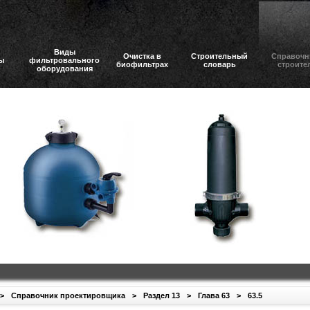
Виды
Очистка в
Строительный
Справочн
ы
фильтровального
биофильтрах
словарь
строите
оборудования
>
Справочник проектировщика
>
Раздел 13
>
Глава 63
>
63.5