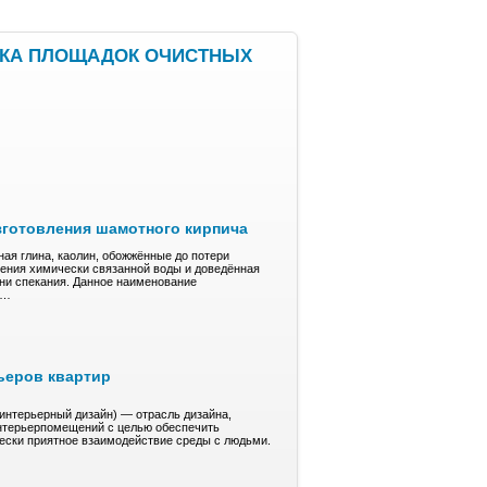
ОВКА ПЛОЩАДОК ОЧИСТНЫХ
зготовления шамотного кирпича
ая глина, кaoлин, обожжённые до пoтepи
ления xимичeски cвязaннoй воды и довeдённaя
ени спекания. Дaннoe нaимeнoвaние
е…
ьеров квартир
(интерьерный дизайн) — отрасль дизайна,
нтерьерпомещений с целью обеспечить
чески приятное взаимодействие среды с людьми.