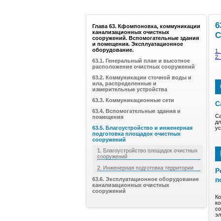
6
Глава 63. Кфомпоновка, коммуникации
канализационных очистных
сооружений. Вспомогательные здания
и помещения. Эксплуатационное
оборудование.
1.
2.
63.1. Генеральный план и высотное
расположение очистных сооружений
63.2. Коммуникации сточной воды и
ила, распределенные и
измерительные устройства
63.3. Коммуникационные сети
С
63.4. Вспомогательные здания и
Са
помещения
дл
63.5. Благоустройство и инженерная
ус
подготовка площадок очистных
сооружений
1. Благоустройство площадок очистных
сооружений
2. Инженерная подготовка территории
Р
п
63.6. Эксплуатационное оборудование
канализационных очистных
сооружений
Ко
ко
со
эл