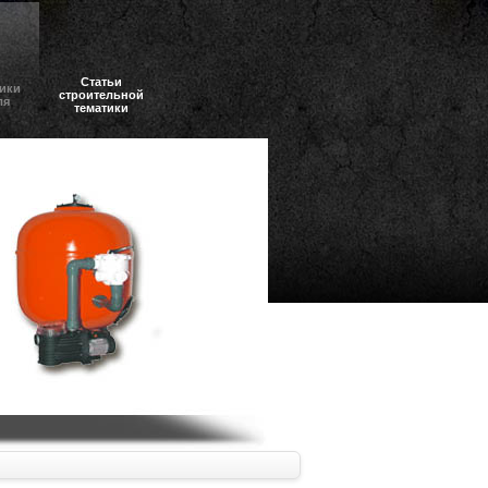
Статьи
ики
строительной
ля
тематики