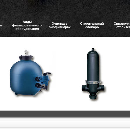
Виды
Очистка в
Строительный
Справочн
ы
фильтровального
биофильтрах
словарь
строите
оборудования