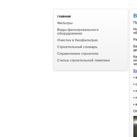
В
главная
Пр
Фильтры
На
Виды фильтровального
об
оборудования
Ра
Очистка в биофильтрах
Ба
Строительный словарь
де
Справочники строителя
Ка
Статьи строительной тематики
оп
че
Вз
• 
• 
• 
• 
• 
Об