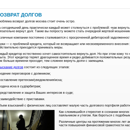
ОЗВРАТ ДОЛГОВ
облема возврат долгов москва стоит очень остро.
 сегодняшний день практически каждый может столкнуться с проблемой: «как вернуть 
язательно вернут долг. Также вы попросту можете стать очередной жертвой мошенник
зличные компании постоянно сталкиваются с просроченной дебиторской задолженнос
нки — с проблемой кредита, который не возвращают или несвоевременного внесения
йствительно приходится принимать меры.
ждый кредитор естественно хочет самостоятельно вернуть долг. Но при этом кому то 
ыта. Этот кредитор теряет драгоценное время и редко добивается положительных резул
м больше времени проходит, тем сложнее вернуть долги с заемщика.
ыскание долгов
состоит из следующих этапов:
ведение переговоров с должником;
составление претензии/уведомления/иска;
подача иска в суд/арбитраж;
представление и защита Ваших интересов в суде;
взаимодействие с приставами.
ъем взысканий с физических лиц составляет малую часть долгового портфеля работни
Как сложившийся стереотип в сознании многих 
паяльником и утюгом. Как бороться с подобны
Различные центры на протяжении многих лет а
части повышения финансовой грамотности нас