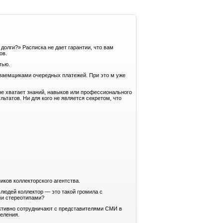
долги?» Расписка не дает гарантии, что вам
ов.
тью.
 заемщиками очередных платежей. При это м уже
не хватает знаний, навыков или профессионального
ьтатов. Ни для кого не является секретом, что
ков коллекторского агентства.
людей коллектор — это такой громила с
ми стереотипами?
ктивно сотрудничают с представителями СМИ в
еления.