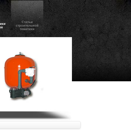
Статьи
ики
строительной
ля
тематики