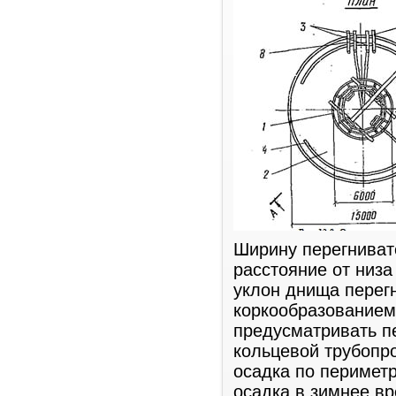
Ширину перегниват
расстояние от низа
уклон днища перег
коркообразованием
предусматривать п
кольцевой трубопр
осадка по перимет
осадка в зимнее в