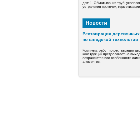
для: 1. Обматывания труб, укрепле
устранения протечек, герметизаци
Новости
Реставрация деревянных 
по шведской технологии
Комплекс работ по реставрации де
конструкций предполагает на выход
сохраняются все особенности сами
элементов.