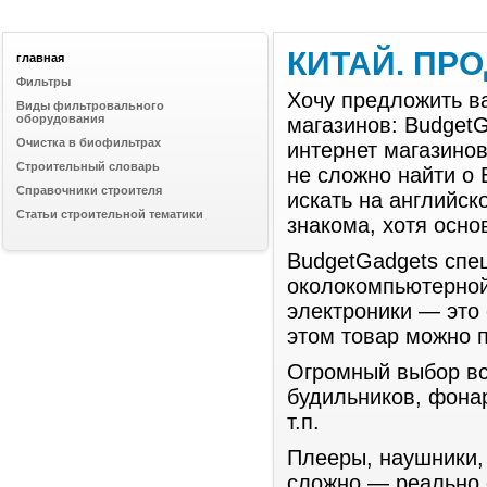
КИТАЙ. ПР
главная
Фильтры
Хочу предложить в
Виды фильтровального
оборудования
магазинов: BudgetG
Очистка в биофильтрах
интернет магазинов
Строительный словарь
не сложно найти о
Справочники строителя
искать на английск
Статьи строительной тематики
знакома, хотя осно
BudgetGadgets спе
околокомпьютерной
электроники — это 
этом товар можно п
Огромный выбор вс
будильников, фонар
т.п.
Плееры, наушники,
сложно — реально с