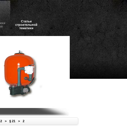
Статьи
ики
строительной
ля
тематики
 2
>
§ 21
>
2