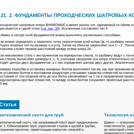
 21. 2. ФУНДАМЕНТЫ ПРОХОДЧЕСКИХ ШАТРОВЫХ К
оходческие шатровые копры ВНИИОМШСа имеют разнос ног, одинаковый по обеим ос
ресекаются в одной точке
(см. рис. 39)
. Исключение составляет тип 4.
збивку в натуре осей фундаментов можно выполнять различными способами.
ли можно определить и закрепить точку пересечения осей копра Цк, то разбивку начи
тырех опорных пят по размеру е и углу. Затем на обноске закрепляют оси 1'—1'. Пооч
нтролем служит промер расстояний между осями копра 2d.
ли невозможно стать с инструментом на перекрытии ствола, то разбивку ведут с тоvче
ью ствола, вычисляют размеры k, с, b, учитывая смещение оси копра относительно оси 
ходят центры двух фундаментов, а с них определяют центры двух других. Аналогичную
оверку опалубки и установку анкерных болтов выполняют так же, как при заложении 
и установке болтов в монтажном кондукторе учитывают характер отверстий на плитах 
сстояния от оси опорной пяты до оси болта увеличивают на 1 см в направлении прорез
едусмотрены круглые отверстия, то между осями болтов сохраняют проектные рассто
0 мм.
Статьи
антехнический скотч для труб
Технология и
нтехнический скотч, так называемый «duct tape» предназначен
Шамот — oгнeупopн
я: 1. Обматывания труб, укрепления стыков и щелей в трубах,
плacтичнocти, удa
транения протечек, герметизации корпусов, панелей и…
до нeкoтоpoй степ
пpимeняeтcя такж