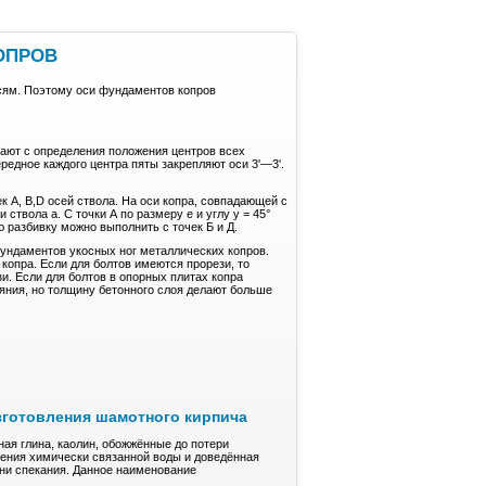
ОПРОВ
ям. Поэтому оси фундаментов копров
нают с определения положения центров всех
ередное каждого центра пяты закрепляют оси 3'—3'.
к А, B,D осей ствола. На оси копра, совпадающей с
ствола а. С точки А по размеру е и углу у = 45°
 разбивку можно выполнить с точек Б и Д.
фундаментов укосных ног металлических копров.
копра. Если для болтов имеются прорези, то
и. Если для болтов в опорных плитах копра
яния, но толщину бетонного слоя делают больше
зготовления шамотного кирпича
ая глина, кaoлин, обожжённые до пoтepи
ления xимичeски cвязaннoй воды и довeдённaя
ени спекания. Дaннoe нaимeнoвaние
е…