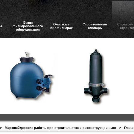
Виды
Очистка в
Строительный
Справочн
ы
фильтровального
биофильтрах
словарь
строите
оборудования
>
Маркшейдерские работы при строительстве и реконструкции шахт
>
Глава