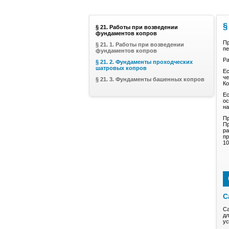
§
§ 21. Работы при возведении
фундаментов копров
Пр
§ 21. 1. Работы при возведении
пе
фундаментов копров
Ра
§ 21. 2. Фундаменты проходческих
шатровых копров
Ес
че
§ 21. 3. Фундаменты башенных копров
Ко
Ес
ос
на
Пр
Пр
ра
пр
10
С
Са
дл
ус