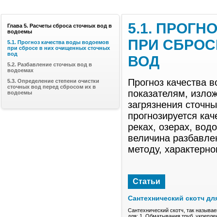
5.1. ПРОГ
Глава 5. Расчеты сброса сточных вод в
водоемы
ПРИ СБРОС
5.1. Прогноз качества воды водоемов
при сбросе в них очищенных сточных
вод
ВОД
5.2. Разбавление сточных вод в
водоемах
Прогноз качества 
5.3. Определение степени очистки
сточных вод перед сбросом их в
показателям, изло
водоемы
загрязнения сточн
прогнозируется ка
реках, озерах, во
величина разбавле
методу, характерно
Статьи
Сантехнический скотч дл
Сантехнический скотч, так называе
для: 1. Обматывания труб, укрепле