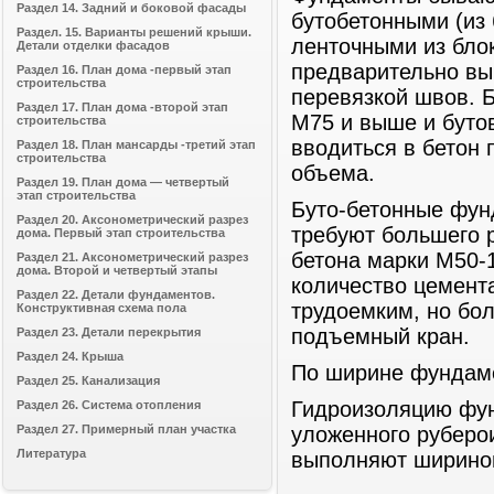
Раздел 14. Задний и боковой фасады
бутобетонными (из 
Раздел. 15. Варианты решений крыши.
ленточными из бло
Детали отделки фасадов
предварительно вы
Раздел 16. План дома -первый этап
строительства
перевязкой швов. 
Раздел 17. План дома -второй этап
М75 и выше и буто
строительства
вводиться в бетон
Раздел 18. План мансарды -третий этап
строительства
объема.
Раздел 19. План дома — четвертый
этап строительства
Буто-бетонные фун
Раздел 20. Аксонометрический разрез
требуют большего 
дома. Первый этап строительства
бетона марки М50-1
Раздел 21. Аксонометрический разрез
дома. Второй и четвертый этапы
количество цемент
Раздел 22. Детали фундаментов.
трудоемким, но бол
Конструктивная схема пола
подъемный кран.
Раздел 23. Детали перекрытия
Раздел 24. Крыша
По ширине фундаме
Раздел 25. Канализация
Гидроизоляцию фун
Раздел 26. Система отопления
Раздел 27. Примерный план участка
уложенного руберои
Литература
выполняют шириной