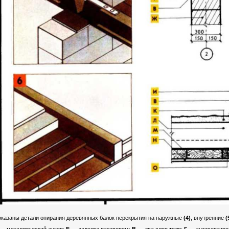
казаны детали опирания деревянных балок перекрытия на наружные
(4)
, внутренние
(