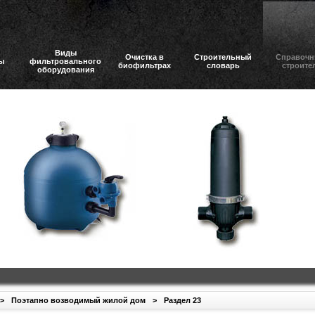
Виды
Очистка в
Строительный
Справочн
ы
фильтровального
биофильтрах
словарь
строите
оборудования
>
Поэтапно возводимый жилой дом
>
Раздел 23