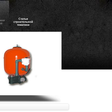
Статьи
ики
строительной
ля
тематики