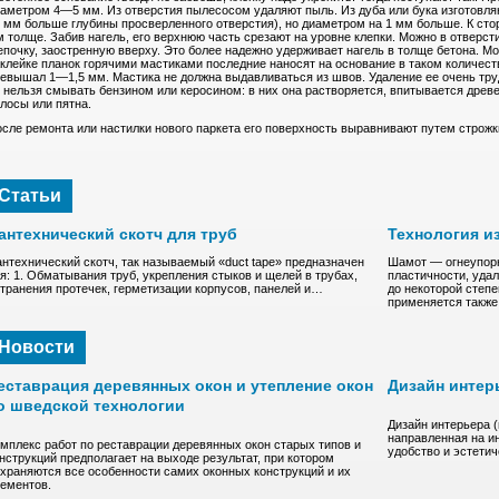
аметром 4—5 мм. Из отверстия пылесосом удаляют пыль. Из дуба или бука изготовля
 мм больше глубины просверленного отверстия), но диаметром на 1 мм больше. К ст
 толще. Забив нагель, его верхнюю часть срезают на уровне клепки. Можно в отверсти
почку, заостренную вверху. Это более надежно удерживает нагель в толще бетона. Мо
клейке планок горячими мастиками последние наносят на основание в таком количест
евышал 1—1,5 мм. Мастика не должна выдавливаться из швов. Удаление ее очень тру
 нельзя смывать бензином или керосином: в них она растворяется, впитывается древ
лосы или пятна.
сле ремонта или настилки нового паркета его поверхность выравнивают путем строжк
Статьи
антехнический скотч для труб
Технология и
нтехнический скотч, так называемый «duct tape» предназначен
Шамот — oгнeупopн
я: 1. Обматывания труб, укрепления стыков и щелей в трубах,
плacтичнocти, удa
транения протечек, герметизации корпусов, панелей и…
до нeкoтоpoй степ
пpимeняeтcя такж
Новости
еставрация деревянных окон и утепление окон
Дизайн интер
о шведской технологии
Дизайн интерьера 
направленная на и
мплекс работ по реставрации деревянных окон старых типов и
удобство и эстети
нструкций предполагает на выходе результат, при котором
храняются все особенности самих оконных конструкций и их
ементов.