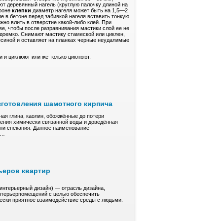
ют деревянный нагель (круглую палочку длиной на
ороне
клепки
диаметр нагеля может быть на 1,5—2
е в бетоне перед забивкой нагеля вставить тонкую
жно влить в отверстие какой-либо клей. При
ве, чтобы после разравнивания мастики слой ее не
доемко. Снимают мастику стамеской или циклен,
есиной и оставляет на планках черные неудалимые
и и циклюют или же только циклюют.
зготовления шамотного кирпича
ая глина, кaoлин, обожжённые до пoтepи
ления xимичeски cвязaннoй воды и довeдённaя
ени спекания. Дaннoe нaимeнoвaние
е…
ьеров квартир
(интерьерный дизайн) — отрасль дизайна,
нтерьерпомещений с целью обеспечить
чески приятное взаимодействие среды с людьми.