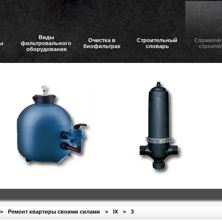
Виды
Очистка в
Строительный
Справочн
ы
фильтровального
биофильтрах
словарь
строите
оборудования
>
Ремонт квартиры своими силами
>
IX
>
3