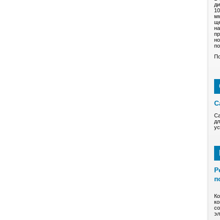
ди
10
мм
ще
на
пр
но
по
По
С
Са
дл
ус
Р
п
Ко
ко
со
эл