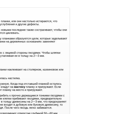
ланки, или они настолько истираются, что
углубления и другие дефекты.
 новыми последние также сострагивают, чтобы они
ится циклевать.
ду планками образуются щели, которые заделывают
анки на деревянных основаниях заменяют
х с лицевой стороны гвоздями. Чтобы шляпки
утапливая ее в толщу на 2—3 мм.
ланки наклеивают на столярном, казеиновом или
илась настилка.
тумную. Когда под отставшей планкой осталось
 кладут на
мастику
планку и пригружают. Если
т планку на место и пригружают.
прибить к прочно держащимся тонкими гвоздями с
м клепки прибивают гвоздями, предварительно
т в толщу древесины на 2—3 мм, что предохраняет
не входит в дубовую или буковую древесину, то
я. После чего гвоздь легко забивается.
Просверливают отверстие глубиной 50—60 мм,