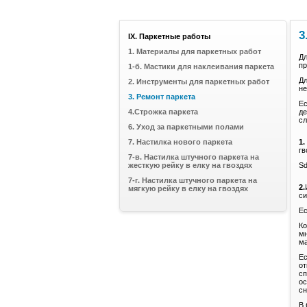
3
IX. Паркетные работы
1. Материалы для паркетных работ
Дл
пр
1-б. Мастики для наклеивания паркета
Дл
2. Инструменты для паркетных работ
не
3. Ремонт паркета
Ес
4.Строжка паркета
де
с
6. Уход за паркетными полами
7. Настилка нового паркета
1.
гв
7-в. Настилка штучного паркета на
жесткую рейку в елку на гвоздях
Sd
7-г. Настилка штучного паркета на
2.
мягкую рейку в елку на гвоздях
си
Ес
Ко
мн
ма
Ес
от
сп
ос
сн
В 