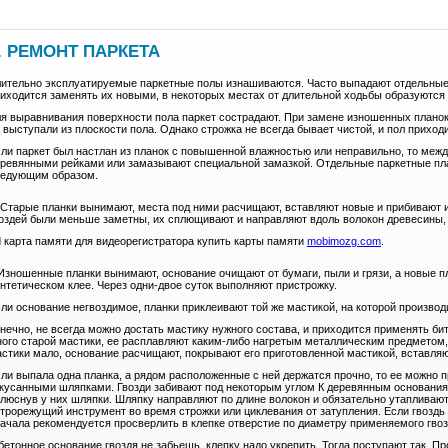
. РЕМОНТ ПАРКЕТА
ительно эксплуатируемые паркетные полы изнашиваются. Часто выпадают отдельные п
иходится заменять их новыми, в некоторых местах от длительной ходьбы образуются 
я выравнивания поверхности пола паркет сострадают. При замене изношенных планок
 выступали из плоскости пола. Однако строжка не всегда бывает чистой, и пол приход
ли паркет был настлан из планок с повышенной влажностью или неправильно, то меж
ревянными рейками или замазывают специальной замазкой. Отдельные паркетные пл
ледующим образом.
Старые планки вынимают, места под ними расчищают, вставляют новые и прибивают и
оздей были меньше заметны, их сплющивают и направляют вдоль волокон древесины, 
 карта памяти для видеорегистратора купить карты памяти
mobimozg.com
.
Изношенные планки вынимают, основание очищают от бумаги, пыли и грязи, а новые п
нтетическом клее. Через одни-двое суток выполняют пристрожку.
ли основание негвоздимое, планки приклеивают той же мастикой, на которой производ
нечно, не всегда можно достать мастику нужного состава, и приходится применять би
ого старой мастики, ее расплавляют каким-либо нагретым металлическим предметом,
стики мало, основание расчищают, покрывают его приготовленной мастикой, вставляю
ли выпала одна планка, а рядом расположенные с ней держатся прочно, то ее можно 
кусанными шляпками. Гвозди забивают под некоторым углом К деревянным основания
люснув у них шляпки. Шляпку направляют по длине волокон и обязательно утапливаю
трорежущий инструмент во время строжки или циклевания от затупления. Если гвоздь 
ачала рекомендуется просверлить в клепке отверстие по диаметру применяемого гвозд
бетонное основание гвоздя не забьешь, клепку надо укрепить. Тогда поступают так. 