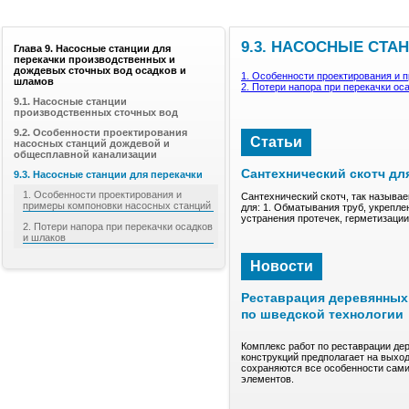
9.3. НАСОСНЫЕ СТА
Глава 9. Насосные станции для
перекачки производственных и
дождевых сточных вод осадков и
1. Особенности проектирования и 
шламов
2. Потери напора при перекачки ос
9.1. Насосные станции
производственных сточных вод
9.2. Особенности проектирования
Статьи
насосных станций дождевой и
общесплавной канализации
Сантехнический скотч дл
9.3. Насосные станции для перекачки
1. Особенности проектирования и
Сантехнический скотч, так называе
примеры компоновки насосных станций
для: 1. Обматывания труб, укрепле
устранения протечек, герметизаци
2. Потери напора при перекачки осадков
и шлаков
Новости
Реставрация деревянных 
по шведской технологии
Комплекс работ по реставрации де
конструкций предполагает на выход
сохраняются все особенности сами
элементов.