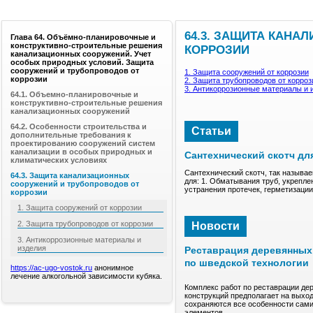
64.3. ЗАЩИТА КАН
Глава 64. Объёмно-планировочные и
конструктивно-строительные решения
КОРРОЗИИ
канализационных сооружений. Учет
особых природных условий. Защита
сооружений и трубопроводов от
1. Защита сооружений от коррозии
коррозии
2. Защита трубопроводов от корроз
3. Антикоррозионные материалы и 
64.1. Объемно-планировочные и
конструктивно-строительные решения
канализационных сооружений
64.2. Особенности строительства и
Статьи
дополнительные требования к
проектированию сооружений систем
канализации в особых природных и
Сантехнический скотч дл
климатических условиях
Сантехнический скотч, так называе
64.3. Защита канализационных
для: 1. Обматывания труб, укрепле
сооружений и трубопроводов от
устранения протечек, герметизаци
коррозии
1. Защита сооружений от коррозии
2. Защита трубопроводов от коррозии
Новости
3. Антикоррозионные материалы и
изделия
Реставрация деревянных 
по шведской технологии
https://ac-ugo-vostok.ru
анонимное
лечение алкогольной зависимости кубяка.
Комплекс работ по реставрации де
конструкций предполагает на выход
сохраняются все особенности сами
элементов.