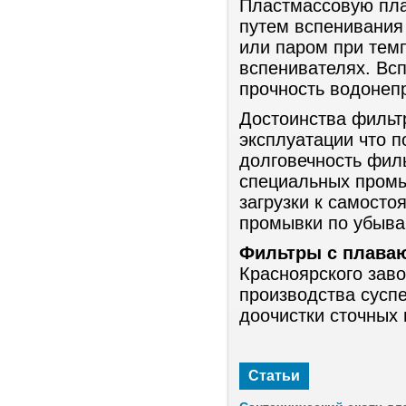
Пластмассовую пла
путем вспенивания 
или паром при тем
вспенивателях. Вс
прочность водонеп
Достоинства фильтр
эксплуатации что п
долговечность филь
специальных пром
загрузки к самосто
промывки по убыва
Фильтры с плаваю
Красноярского зав
производства сусп
доочистки сточных
Статьи