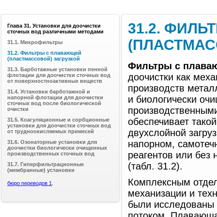
31.2. ФИЛ
Глава 31. Установки для доочистки
сточных вод различными методами
(ПЛАСТМАС
31.1. Микрофильтры
31.2. Фильтры с плавающей
(пластмассовой) загрузкой
Фильтры с плаваю
31.3. Барботажные установки пенной
доочистки как мех
флотации для доочистки сточных вод
от поверхностноактивных веществ
производств металл
31.4. Установки барботажной и
и биологически очи
напорной флотации для доочистки
сточных вод после биологической
производственными
очистки
обеспечивает такой
31.5. Коагуляционные и сорбционные
установки для доочистки сточных вод
двухслойной загруз
от трудноокисляемых примесей
напорном, самотеч
31.6. Озонаторные установки для
доочистки биологически очищенных
реагентов или без 
производственных сточных вод
(табл. 31.2).
31.7. Гиперфильтрационные
(мембранные) установки
Комплексным отдел
бюро переводов 1
.
механизации и тех
были исследованы 
потоком. Плавающая