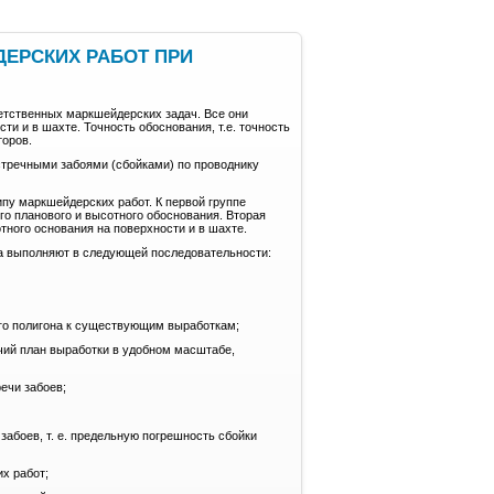
ДЕРСКИХ РАБОТ ПРИ
етственных маркшейдерских задач. Все они
ти и в шахте. Точность обоснования, т.е. точность
торов.
стречными забоями (сбойками) по проводнику
типу маркшейдерских работ. К первой группе
го планового и высотного обоснования. Вторая
тного основания на поверхности и в шахте.
а выполняют в следующей последовательности:
го полигона к существующим выработкам;
чий план выработки в удобном масштабе,
ечи забоев;
абоев, т. е. предельную погрешность сбойки
х работ;