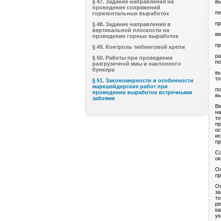
§ 47. Задание направления на
вы
проведение сопряжений
пе
горизонтальных выработок
пр
§ 48. Задание направления в
вертикальной плоскости на
вв
проведение горных выработок
пр
§ 49. Контроль тюбинговой крепи
ра
§ 50. Работы при проведении
по
разгрузочной ямы и наклонного
бункера
вы
то
§ 51. Закономерности и особенности
маркшейдерских работ при
по
проведении выработок встречными
вы
забоями
Ве
на
то
пр
ос
ис
пр
Со
ок
Ос
пр
Ос
за
то
ре
ка
ук