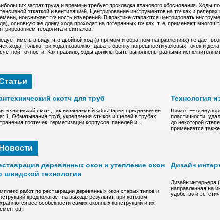
ибольших затрат труда и времени требует прокладка планового обоснования. Ходы п
тенсивной откаткой и вентиляцией. Центрирование инструментов на точках и реперах 
емени, ноиснижает точность измерений. В практике стараются центрировать инструме
да), основную же длину хода проходят на потерянных точках, т. е. применяют много
нтрированием теодолита и сигналов.
едует иметь в виду, что двойной ход (в прямом и обратном направлениях) не дает во
чек хода. Только три хода позволяют давать оценку погрешности узловых точек и дел
счетной точности. Как правило, ходы должны быть выполнены разными исполнителя
Статьи
антехнический скотч для труб
Технология и
нтехнический скотч, так называемый «duct tape» предназначен
Шамот — oгнeупopн
я: 1. Обматывания труб, укрепления стыков и щелей в трубах,
плacтичнocти, удa
транения протечек, герметизации корпусов, панелей и…
до нeкoтоpoй степ
пpимeняeтcя такж
Новости
еставрация деревянных окон и утепление окон
Дизайн интер
о шведской технологии
Дизайн интерьера 
направленная на и
мплекс работ по реставрации деревянных окон старых типов и
удобство и эстети
нструкций предполагает на выходе результат, при котором
храняются все особенности самих оконных конструкций и их
ементов.