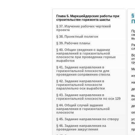
§
Глава 5. Маркшейдерские работы при
строительстве горизонта шахты
П
§ 37. Изучение рабочих чертежей
проекта
Пр
св
§ 38. Проектный полигон
вы
§ 39. Рабочие планы
Ра
сл
§ 40. Общие сведения о задании
направлений в горизонтальной
Вс
плоскости при проведении горных
от
выработок
гр
§ 41. Задание направления в
Ма
горизонтальной плоскости для
проведения сопряжения ствола
из
§ 42. Задание направления в
на
горизонтальной плоскости
параллельно оси выработки
де
§ 43. Задание направления в
вы
горизонтальной плоскости по оси 129
оп
§ 44. Общий случай задания
де
направления в горизонтальной
плоскости
оп
§ 45. Задание направления по створу
ус
вы
§ 46. Задание направления на
проведение закругления
пр