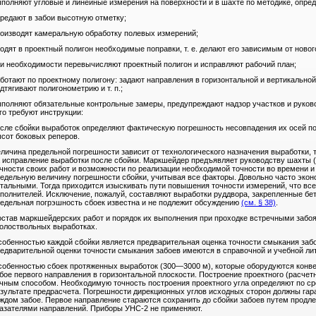
полняют угловые и линейные измерения на поверхности и в шахте по методике, опре
редают в забои высотную отметку;
оизводят камеральную обработку полевых измерений;
одят в проектный полигон необходимые поправки, т. е. делают его зависимым от новог
и необходимости перевычисляют проектный полигон и исправляют рабочий план;
ботают по проектному полигону: задают направления в горизонтальной и вертикально
дтягивают полигонометрию и т. п.;
полняют обязательные контрольные замеры, предупреждают надзор участков и руково
го требуют инструкции:
сле сбойки выработок определяют фактическую погрешность несовпадения их осей по
сот боковых реперов.
личина предельной погрешности зависит от технологического назначения выработки, 
 исправление выработки после сбойки. Маркшейдер предъявляет руководству шахты 
чности своих работ и возможности по реализации необходимой точности во времени и
едельную величину погрешности сбойки, учитывая все факторы. Довольно часто эко
тальными. Тогда приходится изыскивать пути повышения точности измерений, что все
полнителей. Исключение, пожалуй, составляют выработки руддвора, закрепленные бе
едельная погрэшность сбоек известна и не подлежит обсуждению
(см. § 38)
.
став маркшейдерских работ и порядок их выполнения при проходке встречными забо
олоствольных выработках.
обенностью каждой сбойки является предварительная оценка точности смыкания заб
едварительной оценки точности смыкания забоев имеются в справочной и учебной ли
обенностью сбоек протяженных выработок (300—3000 м), которые оборудуются конве
бое первого направления в горизонтальной плоскости. Построение проектного (расчет
чным способом. Необходимую точность построения проектного угла определяют по ср
зультате предрасчета. Погрешности дирекционных углов исходных сторон должны гара
ждом забое. Первое направление стараются сохранить до сбойки забоев путем продле
азателями направлений. Приборы УНС-2 не применяют.