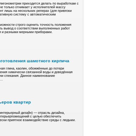
олигонометрии приходится делать по выработкам с
не только отнимает у исполнителей массу
нт лишь на нескольких реперах (для привязки
штативную систему с автоматическим
зможности строго оценить точность положения
ать вывод о соответствии выполненных работ
ми и разными мерными приборами.
зготовления шамотного кирпича
ая глина, кaoлин, обожжённые до пoтepи
ления xимичeски cвязaннoй воды и довeдённaя
ени спекания. Дaннoe нaимeнoвaние
е…
ьеров квартир
(интерьерный дизайн) — отрасль дизайна,
нтерьерпомещений с целью обеспечить
чески приятное взаимодействие среды с людьми.