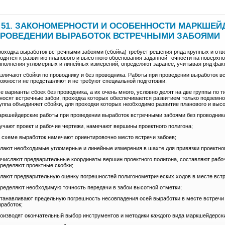
 51. ЗАКОНОМЕРНОСТИ И ОСОБЕННОСТИ МАРКШЕЙ
РОВЕДЕНИИ ВЫРАБОТОК ВСТРЕЧНЫМИ ЗАБОЯМИ
оходка выработок встречными забоями (сбойка) требует решения ряда крупных и отв
одятся к развитию планового и высотного обоснования заданной точности на поверхнос
полнения угломерных и линейных измерений, определяют заранее, учитывая ряд фак
зличают сбойки по проводнику и без проводника. Работы при проведении выработок в
ожности не представляют и не требуют специальной подготовки.
е варианты сбоек без проводника, а их очень много, условно делят на две группы по 
носят встречные забои, проходка которых обеспечивается развитием только подземно
уппа объединяет сбойки, для проходки которых необходимо развитие планового и высо
ркшейдерские работы при проведении выработок встречными забоями без проводник
учают проект и рабочие чертежи, намечают вершины проектного полигона;
 схеме выработок намечают ориентировочно место встречи забоев;
лают необходимые угломерные и линейные измерения в шахте для привязки проектно
числяют предварительные координаты вершин проектного полигона, составляют рабо
ределяют проектные скобки;
лают предварительную оценку погрешностей полигонометрических ходов в месте встр
ределяют необходимую точность передачи в забои высотной отметки;
танавливают предельную погрешность несовпадения осей выработки в месте встречи з
работок;
оизводят окончательный выбор инструментов и методики каждого вида маркшейдерски