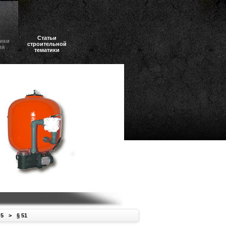
Статьи
ики
строительной
ля
тематики
 5
>
§ 51