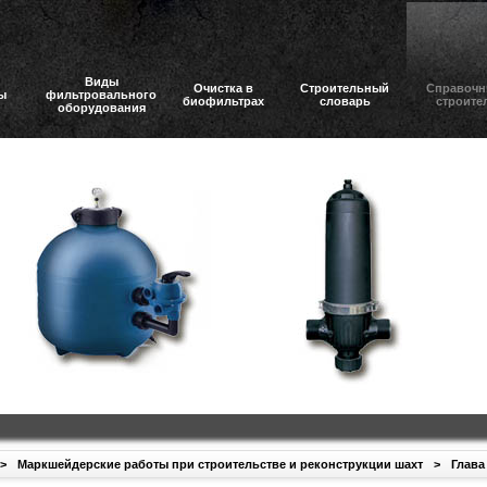
Виды
Очистка в
Строительный
Справочн
ы
фильтровального
биофильтрах
словарь
строите
оборудования
>
Маркшейдерские работы при строительстве и реконструкции шахт
>
Глава