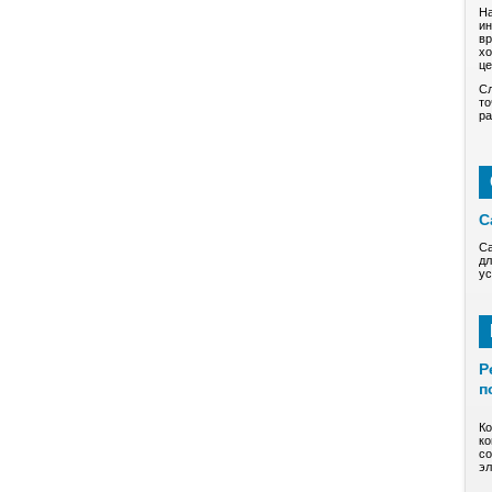
На
ин
вр
хо
це
Сл
то
ра
С
Са
дл
ус
Р
п
Ко
ко
со
эл