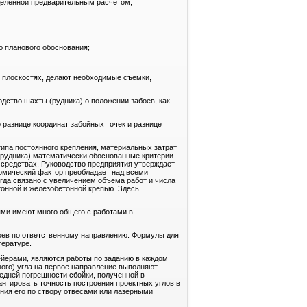
деленной предварительным расчетом;
о планового обоснования;
й плоскостях, делают необходимые съемки,
дство шахты (рудника) о положении забоев, как
 разнице координат забойных точек и разнице
типа постоянного крепления, материальных затрат
(рудника) математически обоснованные критерии
 средствах. Руководство предприятия утверждает
номический фактор преобладает над всеми
гда связано с увеличением объема работ и числа
тонной и железобетонной крепью. Здесь
ями имеют много общего с работами в
оев по ответственному направлению. Формулы для
тературе.
йерами, являются работы по заданию в каждом
ного) угла на первое направление выполняют
едней погрешности сбойки, полученной в
нтировать точность построения проектных углов в
ния его по створу отвесами или лазерными