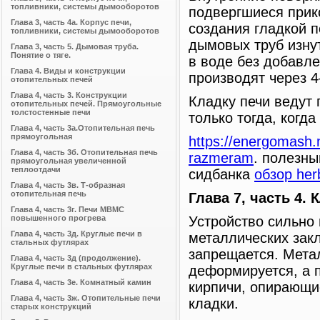
топливники, системы дымооборотов
подвергшиеся прик
Глава 3, часть 4а. Корпус печи,
создания гладкой п
топливники, системы дымооборотов
дымовых труб изну
Глава 3, часть 5. Дымовая труба.
Понятие о тяге.
в воде без добавл
Глава 4. Виды и конструкции
производят через 
отопительных печей
Глава 4, часть 3. Конструкции
Кладку печи ведут 
отопительных печей. Прямоугольные
толстостенные печи
только тогда, когд
Глава 4, часть 3а.Отопительная печь
прямоугольная
https://energomash.
Глава 4, часть 3б. Отопительная печь
razmeram
. полезны
прямоугольная увеличенной
теплоотдачи
сидбанка
обзор her
Глава 4, часть 3в. Т-образная
отопительная печь
Глава 7, часть 4
Глава 4, часть 3г. Печи МВМС
повышенного прогрева
Устройство сильно
Глава 4, часть 3д. Круглые печи в
металлических закл
стальных футлярах
запрещается. Мета
Глава 4, часть 3д (продолжение).
Круглые печи в стальных футлярах
деформируется, а п
Глава 4, часть 3е. Комнатный камин
кирпичи, опирающи
Глава 4, часть 3ж. Отопительные печи
кладки.
старых конструкций