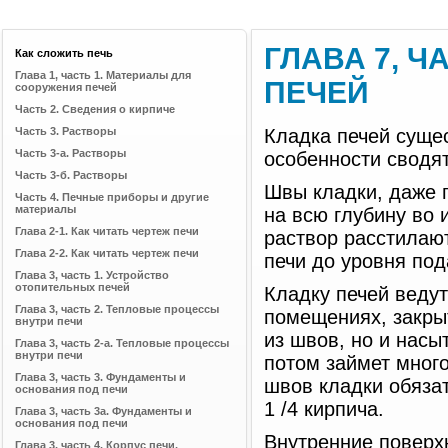
ГЛАВА 7, Ч
Как сложить печь
Глава 1, часть 1. Материалы для
ПЕЧЕЙ
сооружения печей
Часть 2. Сведения о кирпиче
Часть 3. Растворы
Кладка печей сущес
Часть 3-a. Растворы
особенности сводя
Часть 3-б. Растворы
Швы кладки, даже 
Часть 4. Печные приборы и другие
материалы
на всю глубину во 
Глава 2-1. Как читать чертеж печи
раствор расстилают
Глава 2-2. Как читать чертеж печи
печи до уровня по
Глава 3, часть 1. Устройство
отопительных печей
Кладку печей ведут
Глава 3, часть 2. Тепловые процессы
помещениях, закры
внутри печи
из швов, но и насы
Глава 3, часть 2-а. Тепловые процессы
внутри печи
потом займет мног
Глава 3, часть 3. Фундаменты и
швов кладки обязат
основания под печи
1 /4 кирпича.
Глава 3, часть 3а. Фундаменты и
основания под печи
Внутренние поверх
Глава 3, часть 4. Корпус печи,