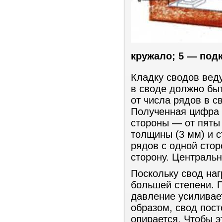
кружало; 5 — под
Кладку сводов веду
в своде должно быт
от числа рядов в с
Полученная цифра 
стороны — от пяты
толщины (3 мм) и 
рядов с одной сто
сторону. Централь
Поскольку свод наг
большей степени. П
давление усиливает
образом, свод пост
опирается. Чтобы э