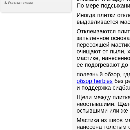
8. Уход за полами
По мере подсыхани
Иногда плитки отк
выдавливается маст
Отклеиваются плит
запыленное основан
пересохшей мастик
очищают от пыли, 
мастике, нанесенн
ее подогревают до 
полезный обзор, гд
обзор herbies
без р
и поддержка сидба
Щели между плитка
неостывшими. Щеле
остывшими или же 
Мастика из швов м
нанесена толстым 