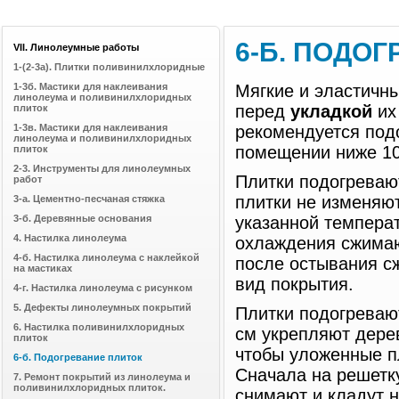
6-Б. ПОДО
VII. Линолеумные работы
1-(2-3а). Плитки поливинилхлоридные
1-3б. Мастики для наклеивания
Мягкие и эластичн
линолеума и поливинилхлоридных
перед
укладкой
их
плиток
1-3в. Мастики для наклеивания
рекомендуется подо
линолеума и поливинилхлоридных
помещении ниже 10°
плиток
2-3. Инструменты для линолеумных
Плитки подогреваю
работ
плитки не изменяют
3-а. Цементно-песчаная стяжка
3-б. Деревянные основания
указанной температ
4. Настилка линолеума
охлаждения сжимаю
4-б. Настилка линолеума с наклейкой
после остывания с
на мастиках
вид покрытия.
4-г. Настилка линолеума с рисунком
5. Дефекты линолеумных покрытий
Плитки подогреваю
6. Настилка поливинилхлоридных
см укрепляют дерев
плиток
чтобы уложенные п
6-б. Подогревание плиток
Сначала на решетку
7. Ремонт покрытий из линолеума и
поливинилхлоридных плиток.
снимают и кладут н