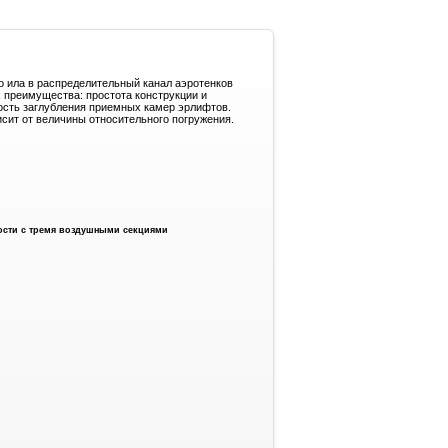
го ила в распределительный канал аэротенков
 преимущества: простота конструкции и
мость заглубления приемных камер эрлифтов.
сит от величины относительного погружения.
ости с тремя воздушными секциями