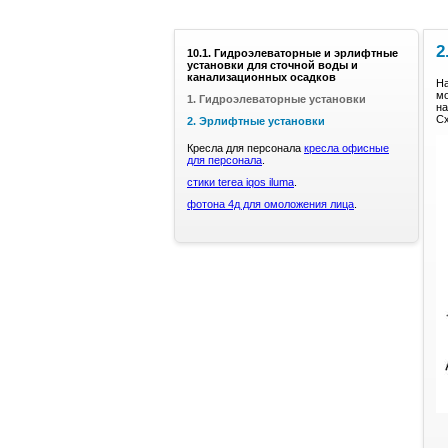
2
10.1. Гидроэлеваторные и эрлифтные
установки для сточной воды и
канализационных осадков
На
мо
1. Гидроэлеваторные установки
на
Сх
2. Эрлифтные установки
Кресла для персонала
кресла офисные
для персонала
.
стики terea iqos iluma
.
фотона 4д для омоложения лица
.