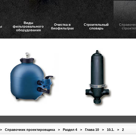
Виды
Очистка в
Строительный
Справочн
ы
фильтровального
биофильтрах
словарь
строите
оборудования
>
Справочник проектировщика
>
Раздел 4
>
Глава 10
>
10.1.
>
2