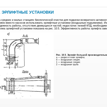
. ЭРЛИФТНЫЕ УСТАНОВКИ
 средних и малых станциях биологической очистки для подкачки возвратного активно
жно вместо насосов использовать эрлифтные установки (воздушные подъемники). Их
дежность работы, отсутствие движущихся частей; недостатки: низкий КПД, необходи
ема эрлифтной установки показана на рис. 10.5. Эффективность работы эрлифта зави
Рис. 10.5. Эрлифт большой производительн
а — разрез и план эрлифта;
б — воздушная секция;
1 — воздушные секции;
2 — воздушная труба